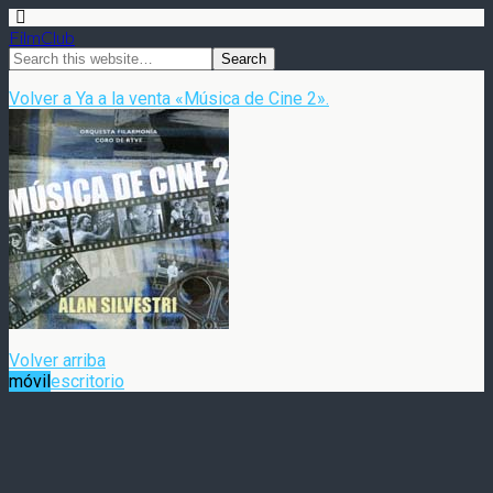
FilmClub
Volver a Ya a la venta «Música de Cine 2».
Volver arriba
móvil
escritorio