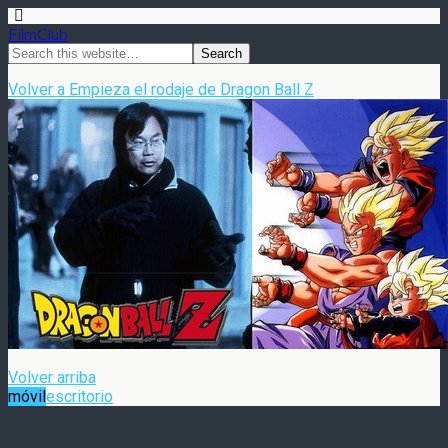
FilmClub
Volver a Empieza el rodaje de Dragon Ball Z
Volver arriba
móvil
escritorio