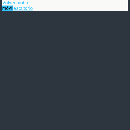
Volver arriba
móvil
escritorio