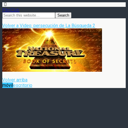
FilmClub
Volver a Video: persecución de La Búsqueda 2
Volver arriba
móvil
escritorio