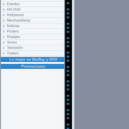
Eventos
HD-DVD
Hollywood
Merchandising
Noticias
Posters
Rodajes
Series
Televisión
Trailers
Lo mejor en BluRay y DVD
Promociones