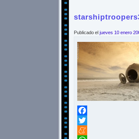
starshiptroopers
Publicado el
jueves 10 enero 20
Facebook
Twitter