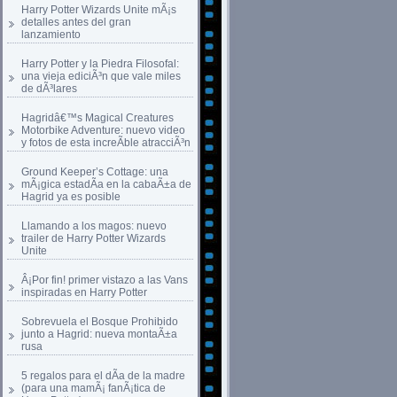
Harry Potter Wizards Unite mÃ¡s
detalles antes del gran
lanzamiento
Harry Potter y la Piedra Filosofal:
una vieja ediciÃ³n que vale miles
de dÃ³lares
Hagridâ€™s Magical Creatures
Motorbike Adventure: nuevo video
y fotos de esta increÃ­ble atracciÃ³n
Ground Keeper’s Cottage: una
mÃ¡gica estadÃ­a en la cabaÃ±a de
Hagrid ya es posible
Llamando a los magos: nuevo
trailer de Harry Potter Wizards
Unite
Â¡Por fin! primer vistazo a las Vans
inspiradas en Harry Potter
Sobrevuela el Bosque Prohibido
junto a Hagrid: nueva montaÃ±a
rusa
5 regalos para el dÃ­a de la madre
(para una mamÃ¡ fanÃ¡tica de