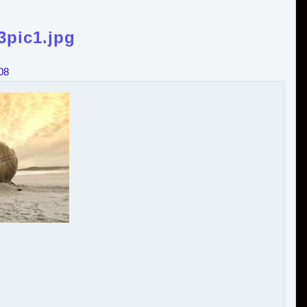
3pic1.jpg
08