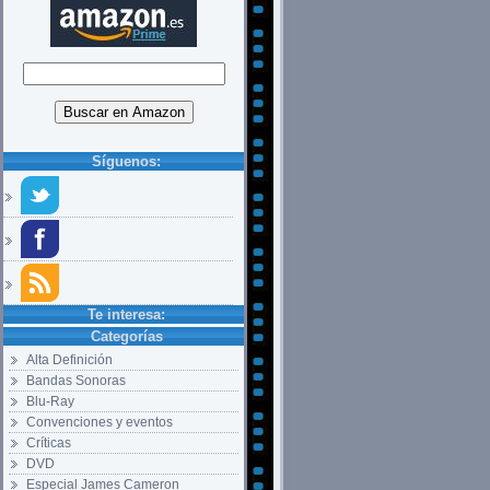
Síguenos:
Te interesa:
Categorías
Alta Definición
Bandas Sonoras
Blu-Ray
Convenciones y eventos
Críticas
DVD
Especial James Cameron