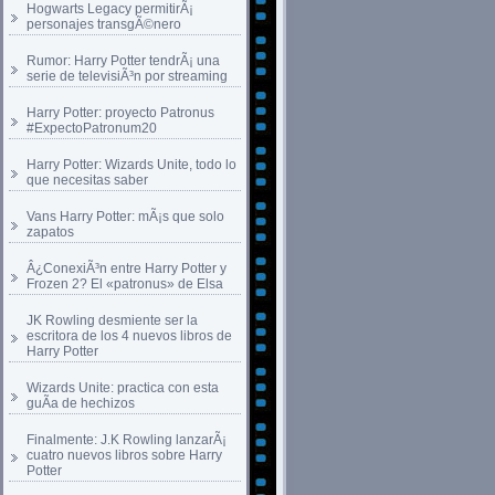
Hogwarts Legacy permitirÃ¡
personajes transgÃ©nero
Rumor: Harry Potter tendrÃ¡ una
serie de televisiÃ³n por streaming
Harry Potter: proyecto Patronus
#ExpectoPatronum20
Harry Potter: Wizards Unite, todo lo
que necesitas saber
Vans Harry Potter: mÃ¡s que solo
zapatos
Â¿ConexiÃ³n entre Harry Potter y
Frozen 2? El «patronus» de Elsa
JK Rowling desmiente ser la
escritora de los 4 nuevos libros de
Harry Potter
Wizards Unite: practica con esta
guÃ­a de hechizos
Finalmente: J.K Rowling lanzarÃ¡
cuatro nuevos libros sobre Harry
Potter