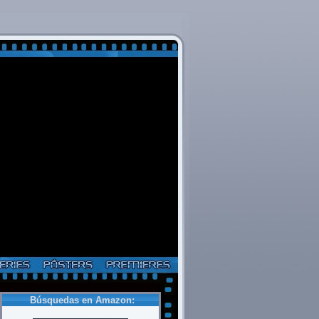
Búsquedas en Amazon: