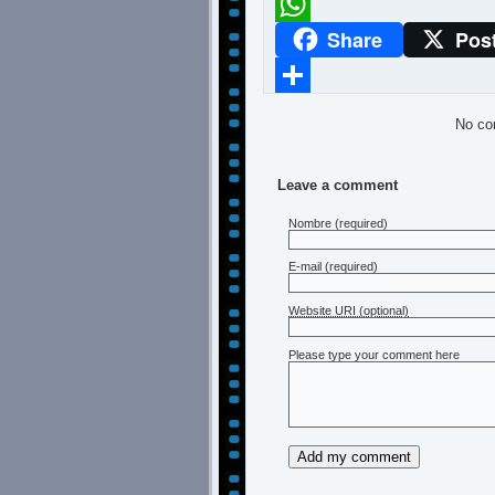
Meneame
Share
Pos
WhatsApp
Compartir
No co
Leave a comment
Nombre
(required)
E-mail
(required)
Website URI (optional)
Please type your comment here