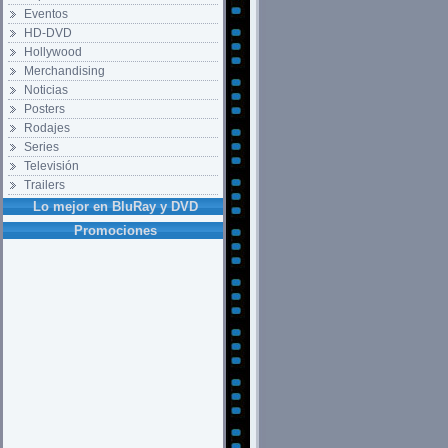
Eventos
HD-DVD
Hollywood
Merchandising
Noticias
Posters
Rodajes
Series
Televisión
Trailers
Lo mejor en BluRay y DVD
Promociones