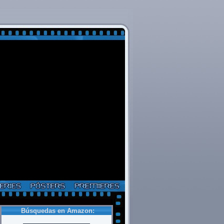
Búsquedas en Amazon: