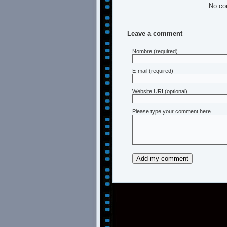
No co
Leave a comment
Nombre
(required)
E-mail
(required)
Website URI (optional)
Please type your comment here