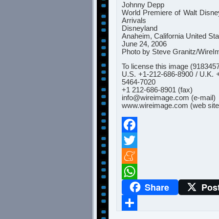
Johnny Depp
World Premiere of Walt Disne
Arrivals
Disneyland
Anaheim, California United St
June 24, 2006
Photo by Steve Granitz/Wire
To license this image (918345
U.S. +1-212-686-8900 / U.K. 
5464-7020
+1 212-686-8901 (fax)
info@wireimage.com
(e-mail)
www.wireimage.com (web site
Facebook
Twitter
Meneame
Share
Pos
WhatsApp
Compartir