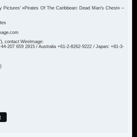
y Pictures’ «Pirates Of The Caribbean: Dead Man’s Chest» –
ates
Image.com
7), contact WireImage:
+44-207 659 2815 / Australia +61-2-8262-9222 / Japan: +81-3-
)
t