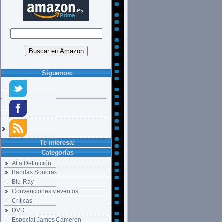
Síguenos:
Te interesa:
Categorías
Alta Definición
Bandas Sonoras
Blu-Ray
Convenciones y eventos
Críticas
DVD
Especial James Cameron