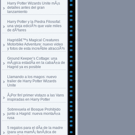
Harry Potter Wizards Unite mÃ¡s
detalles antes del gran
lanzamiento
Harry Potter y la Piedra Filosofal:
una vieja ediciÃ³n que vale miles
de dÃ³lares
Hagridâ€™s Magical Creatures
Motorbike Adventure: nuevo video
y fotos de esta increÃ­ble atracciÃ³n
Ground Keeper’s Cottage: una
mÃ¡gica estadÃ­a en la cabaÃ±a de
Hagrid ya es posible
Llamando a los magos: nuevo
trailer de Harry Potter Wizards
Unite
Â¡Por fin! primer vistazo a las Vans
inspiradas en Harry Potter
Sobrevuela el Bosque Prohibido
junto a Hagrid: nueva montaÃ±a
rusa
5 regalos para el dÃ­a de la madre
(para una mamÃ¡ fanÃ¡tica de