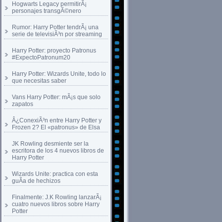
Hogwarts Legacy permitirÃ¡
personajes transgÃ©nero
Rumor: Harry Potter tendrÃ¡ una
serie de televisiÃ³n por streaming
Harry Potter: proyecto Patronus
#ExpectoPatronum20
Harry Potter: Wizards Unite, todo lo
que necesitas saber
Vans Harry Potter: mÃ¡s que solo
zapatos
Â¿ConexiÃ³n entre Harry Potter y
Frozen 2? El «patronus» de Elsa
JK Rowling desmiente ser la
escritora de los 4 nuevos libros de
Harry Potter
Wizards Unite: practica con esta
guÃ­a de hechizos
Finalmente: J.K Rowling lanzarÃ¡
cuatro nuevos libros sobre Harry
Potter