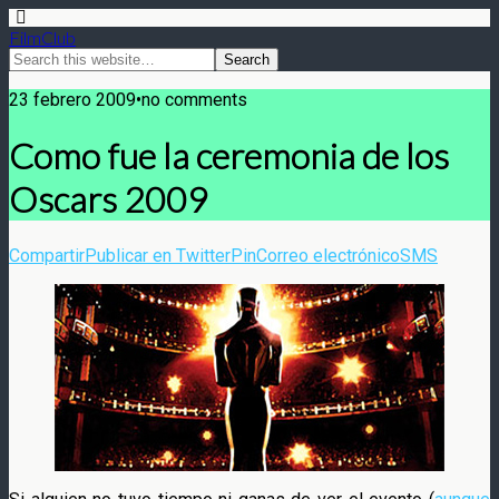
FilmClub
23 febrero 2009•no comments
Como fue la ceremonia de los
Oscars 2009
Compartir
Publicar en Twitter
Pin
Correo electrónico
SMS