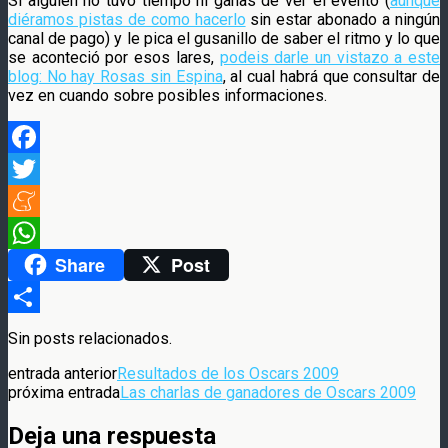
Si alguien no tuvo tiempo ni ganas de ver el evento (
aunque
diéramos pistas de como hacerlo
sin estar abonado a ningún
canal de pago) y le pica el gusanillo de saber el ritmo y lo que
se aconteció por esos lares,
podeis darle un vistazo a este
blog: No hay Rosas sin Espina
, al cual habrá que consultar de
vez en cuando sobre posibles informaciones.
Facebook
Twitter
Meneame
Share
Post
WhatsApp
Compartir
Sin posts relacionados.
entrada anterior
Resultados de los Oscars 2009
próxima entrada
Las charlas de ganadores de Oscars 2009
Deja una respuesta