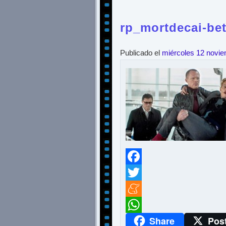
rp_mortdecai-bet
Publicado el
miércoles 12 novi
Facebook
Twitter
Meneame
Share
Pos
WhatsApp