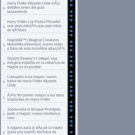
Harry Potter Wizards Unite mÃ¡s
detalles antes del gran
lanzamiento
Harry Potter y la Piedra Filosofal:
una vieja ediciÃ³n que vale miles
de dÃ³lares
Hagridâ€™s Magical Creatures
Motorbike Adventure: nuevo video
y fotos de esta increÃ­ble atracciÃ³n
Ground Keeper’s Cottage: una
mÃ¡gica estadÃ­a en la cabaÃ±a de
Hagrid ya es posible
Llamando a los magos: nuevo
trailer de Harry Potter Wizards
Unite
Â¡Por fin! primer vistazo a las Vans
inspiradas en Harry Potter
Sobrevuela el Bosque Prohibido
junto a Hagrid: nueva montaÃ±a
rusa
5 regalos para el dÃ­a de la madre
(para una mamÃ¡ fanÃ¡tica de