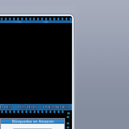
Búsquedas en Amazon: