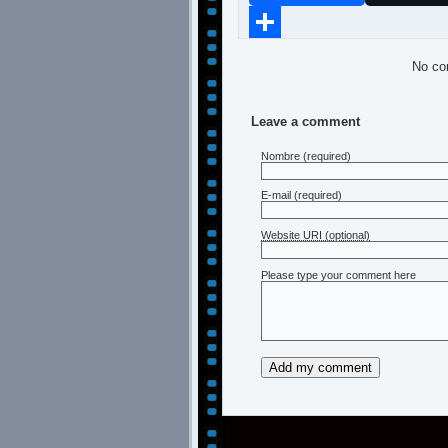
Compartir
No co
Leave a comment
Nombre
(required)
E-mail
(required)
Website URI (optional)
Please type your comment here