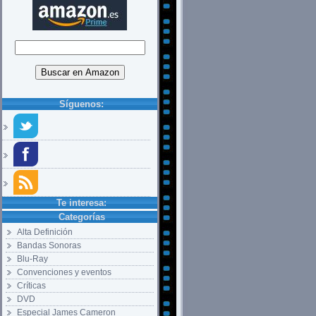
Síguenos:
Te interesa:
Categorías
Alta Definición
Bandas Sonoras
Blu-Ray
Convenciones y eventos
Críticas
DVD
Especial James Cameron