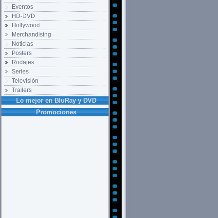
Eventos
HD-DVD
Hollywood
Merchandising
Noticias
Posters
Rodajes
Series
Televisión
Trailers
Lo mejor en BluRay y DVD
Promociones