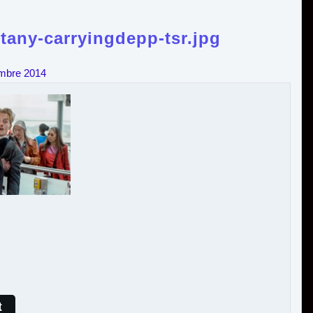
tany-carryingdepp-tsr.jpg
embre 2014
t