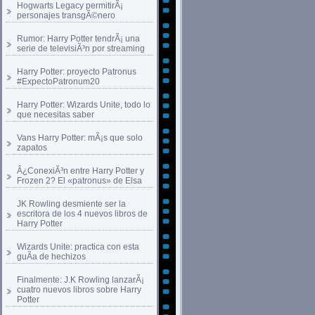
Hogwarts Legacy permitirÃ¡
personajes transgÃ©nero
Rumor: Harry Potter tendrÃ¡ una
serie de televisiÃ³n por streaming
Harry Potter: proyecto Patronus
#ExpectoPatronum20
Harry Potter: Wizards Unite, todo lo
que necesitas saber
Vans Harry Potter: mÃ¡s que solo
zapatos
Â¿ConexiÃ³n entre Harry Potter y
Frozen 2? El «patronus» de Elsa
JK Rowling desmiente ser la
escritora de los 4 nuevos libros de
Harry Potter
Wizards Unite: practica con esta
guÃ­a de hechizos
Finalmente: J.K Rowling lanzarÃ¡
cuatro nuevos libros sobre Harry
Potter