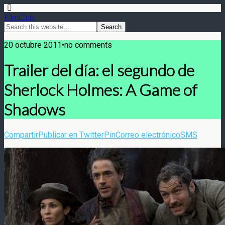
FilmClub
20 octubre 2011•no comments
Trailer del día: el segundo de
Sherlock Holmes: A Game of
Shadows
Compartir
Publicar en Twitter
Pin
Correo electrónico
SMS