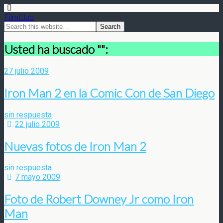
FilmClub
Usted ha buscado "":
27 julio 2009
Iron Man 2 en la Comic Con de San Diego
sin respuesta
22 julio 2009
Nuevas fotos de Iron Man 2
sin respuesta
7 mayo 2009
Foto de Robert Downey Jr como Iron
Man