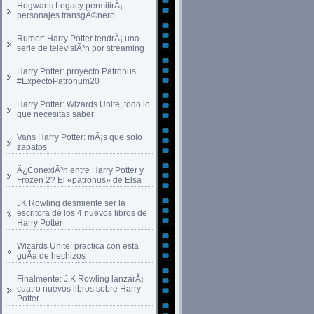
Hogwarts Legacy permitirÃ¡
personajes transgÃ©nero
Rumor: Harry Potter tendrÃ¡ una
serie de televisiÃ³n por streaming
Harry Potter: proyecto Patronus
#ExpectoPatronum20
Harry Potter: Wizards Unite, todo lo
que necesitas saber
Vans Harry Potter: mÃ¡s que solo
zapatos
Â¿ConexiÃ³n entre Harry Potter y
Frozen 2? El «patronus» de Elsa
JK Rowling desmiente ser la
escritora de los 4 nuevos libros de
Harry Potter
Wizards Unite: practica con esta
guÃ­a de hechizos
Finalmente: J.K Rowling lanzarÃ¡
cuatro nuevos libros sobre Harry
Potter