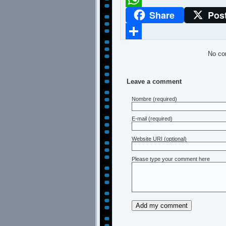
Share
Pos
WhatsApp
Compartir
No co
Leave a comment
Nombre
(required)
E-mail
(required)
Website URI (optional)
Please type your comment here