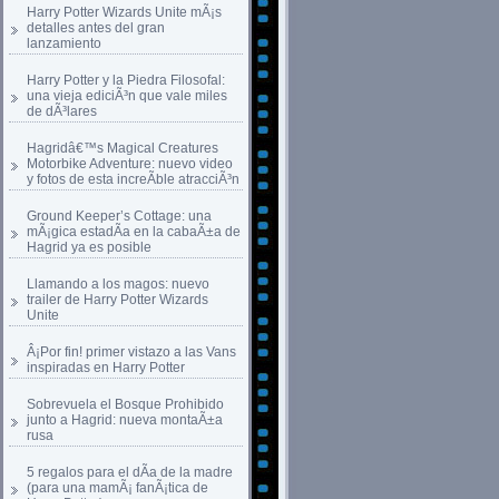
Harry Potter Wizards Unite mÃ¡s
detalles antes del gran
lanzamiento
Harry Potter y la Piedra Filosofal:
una vieja ediciÃ³n que vale miles
de dÃ³lares
Hagridâ€™s Magical Creatures
Motorbike Adventure: nuevo video
y fotos de esta increÃ­ble atracciÃ³n
Ground Keeper’s Cottage: una
mÃ¡gica estadÃ­a en la cabaÃ±a de
Hagrid ya es posible
Llamando a los magos: nuevo
trailer de Harry Potter Wizards
Unite
Â¡Por fin! primer vistazo a las Vans
inspiradas en Harry Potter
Sobrevuela el Bosque Prohibido
junto a Hagrid: nueva montaÃ±a
rusa
5 regalos para el dÃ­a de la madre
(para una mamÃ¡ fanÃ¡tica de