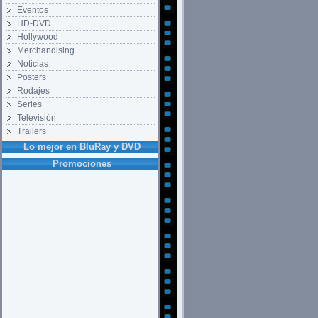
Eventos
HD-DVD
Hollywood
Merchandising
Noticias
Posters
Rodajes
Series
Televisión
Trailers
Lo mejor en BluRay y DVD
Promociones