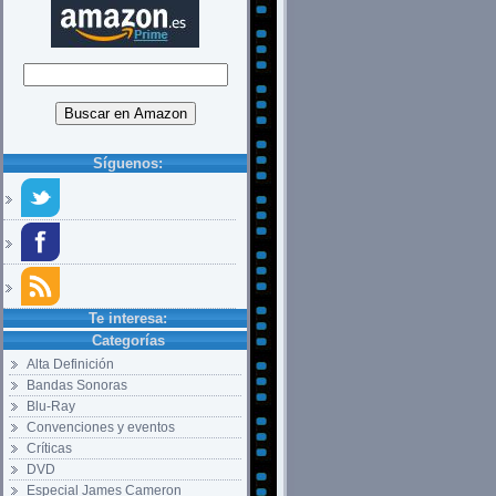
Síguenos:
Te interesa:
Categorías
Alta Definición
Bandas Sonoras
Blu-Ray
Convenciones y eventos
Críticas
DVD
Especial James Cameron