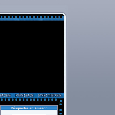
Búsquedas en Amazon: