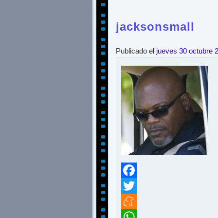
jacksonsmall
Publicado el
jueves 30 octubre 
Facebook
Twitter
Meneame