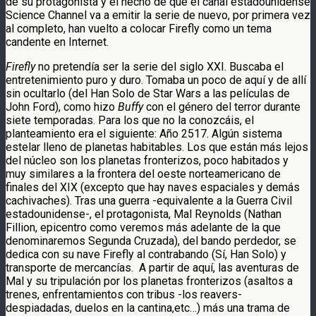
de su protagonista y el hecho de que el canal estadounidense
Science Channel va a emitir la serie de nuevo, por primera vez
al completo, han vuelto a colocar Firefly como un tema
candente en Internet.
Firefly
no pretendía ser la serie del siglo XXI. Buscaba el
entretenimiento puro y duro. Tomaba un poco de aquí y de allí
sin ocultarlo (del Han Solo de Star Wars a las películas de
John Ford), como hizo
Buffy
con el género del terror durante
siete temporadas. Para los que no la conozcáis, el
planteamiento era el siguiente: Año 2517. Algún sistema
estelar lleno de planetas habitables. Los que están más lejos
del núcleo son los planetas fronterizos, poco habitados y
muy similares a la frontera del oeste norteamericano de
finales del XIX (excepto que hay naves espaciales y demás
cachivaches). Tras una guerra -equivalente a la Guerra Civil
estadounidense-, el protagonista, Mal Reynolds (Nathan
Fillion, epicentro como veremos más adelante de la que
denominaremos Segunda Cruzada), del bando perdedor, se
dedica con su nave Firefly al contrabando (Sí, Han Solo) y
transporte de mercancías. A partir de aquí, las aventuras de
Mal y su tripulación por los planetas fronterizos (asaltos a
trenes, enfrentamientos con tribus -los reavers-
despiadadas, duelos en la cantina,etc…) más una trama de