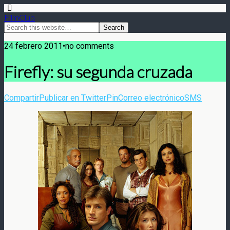
FilmClub
24 febrero 2011•no comments
Firefly: su segunda cruzada
Compartir
Publicar en Twitter
Pin
Correo electrónico
SMS