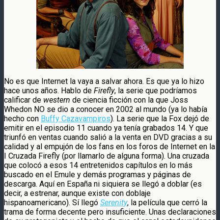
No es que Internet la vaya a salvar ahora. Es que ya lo hizo
hace unos años. Hablo de
Firefly
, la serie que podríamos
calificar de
western
de ciencia ficción con la que Joss
Whedon NO se dio a conocer en 2002 al mundo (ya lo había
hecho con
Buffy Cazavampiros
). La serie que la Fox dejó de
emitir en el episodio 11 cuando ya tenía grabados 14. Y que
triunfó en ventas cuando salió a la venta en DVD gracias a su
calidad y al empujón de los fans en los foros de Internet en la
I Cruzada Firefly (por llamarlo de alguna forma). Una cruzada
que colocó a esos 14 entretenidos capítulos en lo más
buscado en el Emule y demás programas y páginas de
descarga. Aquí en España ni siquiera se llegó a doblar (es
decir, a estrenar, aunque existe con doblaje
hispanoamericano). Sí llegó
Serenity
, la película que cerró la
trama de forma decente pero insuficiente. Unas declaraciones