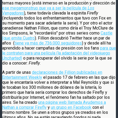
temas mayores (está inmerso en la producción y dirección de
ese megamonstruo que va a ser la película de
Los
Vengadores
), tiene todavía clavada la espinita
Firefly
(incluyendo todos los enfrentamientos que tuvo con Fox en
su momento para sacar adelante la serie). Y por otro el actor
canadiense Nathan Fillion, que como diría el Troy McClure de
los Simpsons, le "recordaréis" por otras series como
Castle
(que emite Cuatro
). Fillion descubrió Twitter hace un par de
años (
tiene ya más de 736.000 seguidores
) y desde allí ha
aprendido a hacer campañas de presión con los fans
para que
le contraten para una película (la adaptación del videojuego
Uncharted
)
o para recuperar del olvido la serie por la que se
dio a conocer:
Firefly
.
A partir de unas
declaraciones de Fillion publicadas en
Entertainment Weekly
el pasado 17 de febrero en las que dijo
que le encantaría volver a interpretar a Mal Reynolds y que si
le tocaban los 300 millones de dólares de la lotería, lo
primero que haría sería comprar los derechos de Firefly y
distribuirla por Internet, el fenómeno fan ha saltado por los
aires. Se ha creado
una página web llamada Ayudemos a
Nathan a comprar Firefly
y
un grupo en Facebook
con el
mismo nombre. Se unen a otros grupos ya creados en los
últimos años. No se están recaudando fondos ni nada