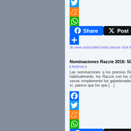
Facebook
Twitter
Meneame
Share
Post
WhatsApp
(to view associated entry please click 
Compartir
Nominaciones Razzie 2016: 50 
(
Noticias
)
Las nominaciones a los premios Ra
habitualmente, los Razzie son los a
veces simplemente los galardonado
sí, parece que los que […]
Facebook
Twitter
Meneame