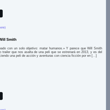
here)
 Will Smith
nado con un solo objetivo: matar humanos.» Y parece que Will Smith
 trailer que nos asalta de una peli que se estrenará en 2013, y es del
endo una peli de acción y aventuras con ciencia ficción por en […]
here)