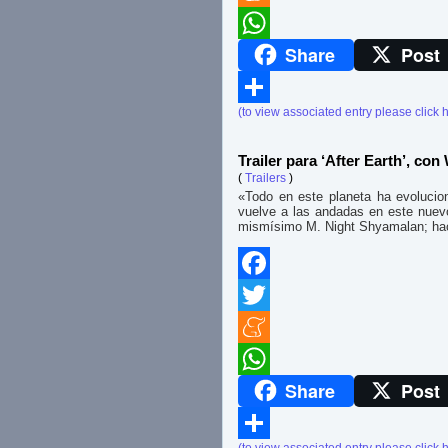
Meneame
Share
Post
WhatsApp
(to view associated entry please click 
Compartir
Trailer para ‘After Earth’, con
(
Trailers
)
«Todo en este planeta ha evolucio
vuelve a las andadas en este nuevo
mismísimo M. Night Shyamalan; haci
Facebook
Twitter
Meneame
Share
Post
WhatsApp
(to view associated entry please click 