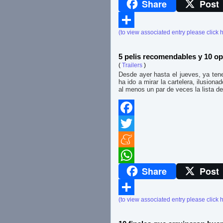
Share
Post
WhatsApp
(to view associated entry please click 
Compartir
5 pelis recomendables y 10 op
(
Trailers
)
Desde ayer hasta el jueves, ya ten
ha ido a mirar la cartelera, ilusion
al menos un par de veces la lista d
Facebook
Twitter
Meneame
Share
Post
WhatsApp
(to view associated entry please click 
Compartir