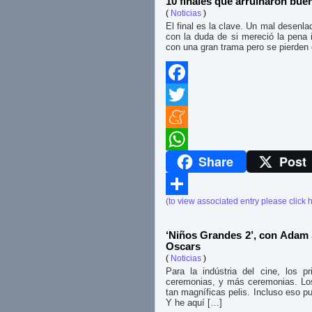
10 finales que arruinaron buen
(
Noticias
)
El final es la clave. Un mal desenla
con la duda de si mereció la pena i
con una gran trama pero se pierden 
Facebook
Twitter
Meneame
Share
Post
WhatsApp
(to view associated entry please click 
Compartir
‘Niños Grandes 2’, con Adam S
Oscars
(
Noticias
)
Para la indústria del cine, los
ceremonias, y más ceremonias. Los
tan magníficas pelis. Incluso eso p
Y he aquí […]