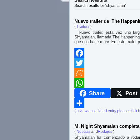
Search Results
Search results for "shyamalan"
Nuevo trailer de ‘The Happen
(
Trailers
)
Nuevo trailer, esta vez uno larg
Shyamalan, llamada The Happening E
que nos hace morir. En este traile
Facebook
Twitter
Meneame
Share
Post
WhatsApp
(to view associated entry please click 
Compartir
M. Night Shyamalan completa 
(
Noticias
and
Rodajes
)
Shyamalan ha comenzado a rodar 