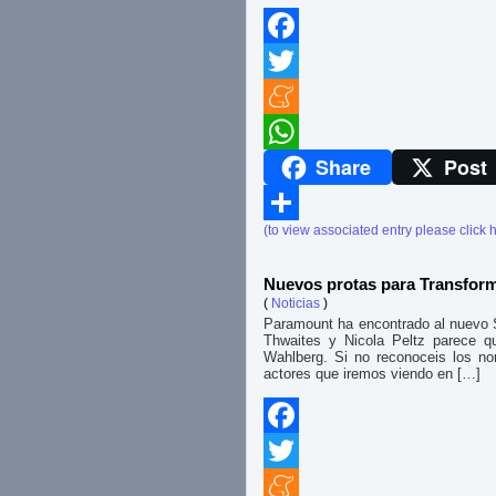
Facebook
Twitter
Meneame
Share
Post
WhatsApp
(to view associated entry please click 
Compartir
Nuevos protas para Transform
(
Noticias
)
Paramount ha encontrado al nuevo 
Thwaites y Nicola Peltz parece q
Wahlberg. Si no reconoceis los n
actores que iremos viendo en […]
Facebook
Twitter