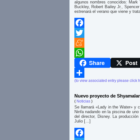
algunos nombres conocidos: Mark 
Buckley, Robert Bailey Jr., Spencer
estrenará el verano que viene y tra
Facebook
Twitter
Meneame
Share
Post
WhatsApp
(to view associated entry please click 
Compartir
Nuevo proyecto de Shyamalan
(
Noticias
)
Se llamará «Lady in the Water» y c
Ninfa nadando en la piscina de uno d
del director, Disney. La producció
Julio […]