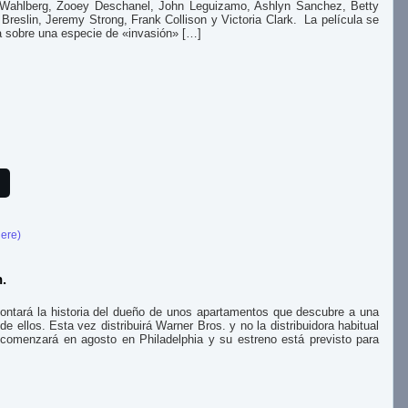
Wahlberg, Zooey Deschanel, John Leguizamo, Ashlyn Sanchez, Betty
 Breslin, Jeremy Strong, Frank Collison y Victoria Clark. La película se
ta sobre una especie de «invasión» […]
here)
.
ontará la historia del dueño de unos apartamentos que descubre a una
e ellos. Esta vez distribuirá Warner Bros. y no la distribuidora habitual
n comenzará en agosto en Philadelphia y su estreno está previsto para