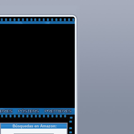
Búsquedas en Amazon: