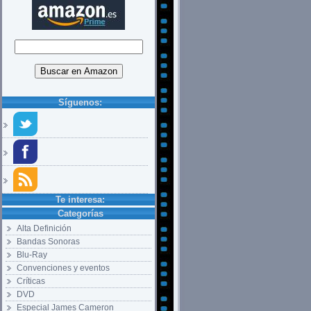
Síguenos:
Te interesa:
Categorías
Alta Definición
Bandas Sonoras
Blu-Ray
Convenciones y eventos
Críticas
DVD
Especial James Cameron