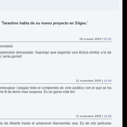
'Tarantino habla de su nuevo proyecto en Sitges.'
18 octubre 2005 |
02:35
 novedad.
orprendan demasiado. Supongo que seguirán una tónica similar a la de
, sería genial!
11 noviembre 2005 |
14:48
homenajear / plagiar todo el compendio de cine asiático con el que se ha
rie B de terror mas casposa. Es un genio este tio!
11 noviembre 2005 |
14:48
 la de Abierto hasta el amanecer bienvenida sea. Es de mis películas