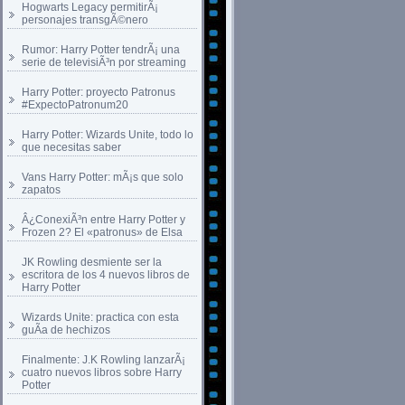
Hogwarts Legacy permitirÃ¡
personajes transgÃ©nero
Rumor: Harry Potter tendrÃ¡ una
serie de televisiÃ³n por streaming
Harry Potter: proyecto Patronus
#ExpectoPatronum20
Harry Potter: Wizards Unite, todo lo
que necesitas saber
Vans Harry Potter: mÃ¡s que solo
zapatos
Â¿ConexiÃ³n entre Harry Potter y
Frozen 2? El «patronus» de Elsa
JK Rowling desmiente ser la
escritora de los 4 nuevos libros de
Harry Potter
Wizards Unite: practica con esta
guÃ­a de hechizos
Finalmente: J.K Rowling lanzarÃ¡
cuatro nuevos libros sobre Harry
Potter