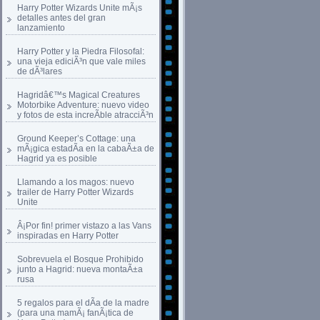
Harry Potter Wizards Unite mÃ¡s
detalles antes del gran
lanzamiento
Harry Potter y la Piedra Filosofal:
una vieja ediciÃ³n que vale miles
de dÃ³lares
Hagridâ€™s Magical Creatures
Motorbike Adventure: nuevo video
y fotos de esta increÃ­ble atracciÃ³n
Ground Keeper’s Cottage: una
mÃ¡gica estadÃ­a en la cabaÃ±a de
Hagrid ya es posible
Llamando a los magos: nuevo
trailer de Harry Potter Wizards
Unite
Â¡Por fin! primer vistazo a las Vans
inspiradas en Harry Potter
Sobrevuela el Bosque Prohibido
junto a Hagrid: nueva montaÃ±a
rusa
5 regalos para el dÃ­a de la madre
(para una mamÃ¡ fanÃ¡tica de