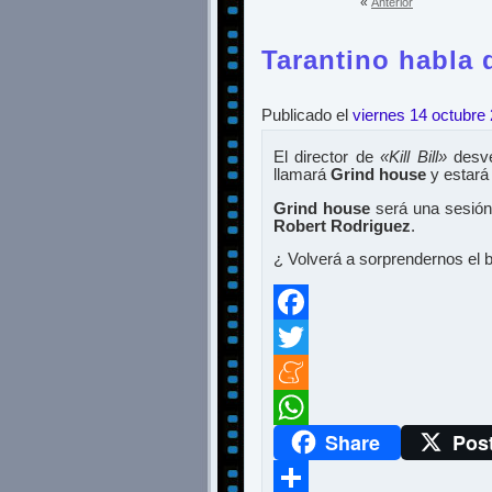
«
Anterior
Tarantino habla 
Publicado el
viernes 14 octubre
El director de
«Kill Bill»
desve
llamará
Grind house
y estará
Grind house
será una sesión 
Robert Rodriguez
.
¿ Volverá a sorprendernos el 
Facebook
Twitter
Meneame
Share
Pos
WhatsApp