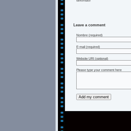
favoritas!
Leave a comment
Nombre
(required)
E-mail
(required)
Website URI (optional)
Please type your comment here