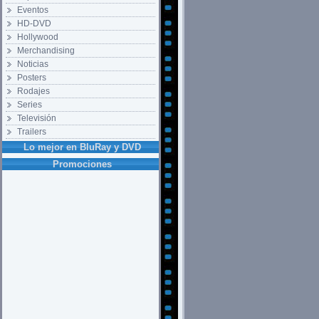
Eventos
HD-DVD
Hollywood
Merchandising
Noticias
Posters
Rodajes
Series
Televisión
Trailers
Lo mejor en BluRay y DVD
Promociones