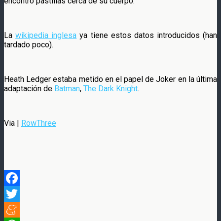
encontró pastillas cerca de su cuerpo.
La
wikipedia inglesa
ya tiene estos datos introducidos (han
tardado poco).
Heath Ledger estaba metido en el papel de Joker en la última
adaptación de
Batman
,
The Dark Knight
.
Via |
RowThree
Facebook
Twitter