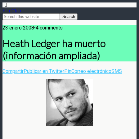
FilmClub
23 enero 2008•4 comments
Heath Ledger ha muerto
(información ampliada)
Compartir
Publicar en Twitter
Pin
Correo electrónico
SMS