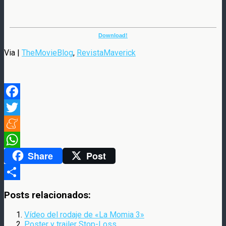
Download!
Via |
TheMovieBlog
,
RevistaMaverick
Facebook
Twitter
Meneame
Share
Post
WhatsApp
Compartir
Posts relacionados:
Vídeo del rodaje de «La Momia 3»
Poster y trailer Stop-Loss