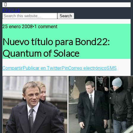
FilmClub
25 enero 2008•1 comment
Nuevo título para Bond22:
Quantum of Solace
Compartir
Publicar en Twitter
Pin
Correo electrónico
SMS