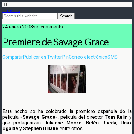
FilmClub
24 enero 2008•no comments
Premiere de Savage Grace
Compartir
Publicar en Twitter
Pin
Correo electrónico
SMS
Esta noche se ha celebrado la premiere española de la
película «
Savage Grace
«, película del director
Tom Kalin
y
que protagonizan
Julianne Moore
,
Belén Rueda
,
Unax
Ugalde
y
Stephen Dillane
entre otros.