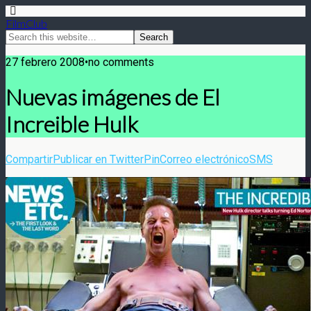
FilmClub
27 febrero 2008•no comments
Nuevas imágenes de El
Increible Hulk
Compartir
Publicar en Twitter
Pin
Correo electrónico
SMS