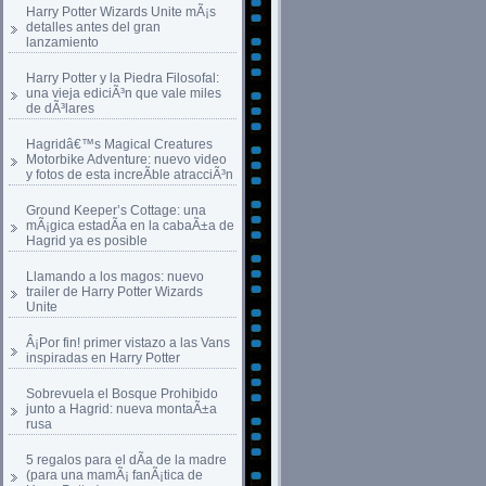
Harry Potter Wizards Unite mÃ¡s
detalles antes del gran
lanzamiento
Harry Potter y la Piedra Filosofal:
una vieja ediciÃ³n que vale miles
de dÃ³lares
Hagridâ€™s Magical Creatures
Motorbike Adventure: nuevo video
y fotos de esta increÃ­ble atracciÃ³n
Ground Keeper’s Cottage: una
mÃ¡gica estadÃ­a en la cabaÃ±a de
Hagrid ya es posible
Llamando a los magos: nuevo
trailer de Harry Potter Wizards
Unite
Â¡Por fin! primer vistazo a las Vans
inspiradas en Harry Potter
Sobrevuela el Bosque Prohibido
junto a Hagrid: nueva montaÃ±a
rusa
5 regalos para el dÃ­a de la madre
(para una mamÃ¡ fanÃ¡tica de