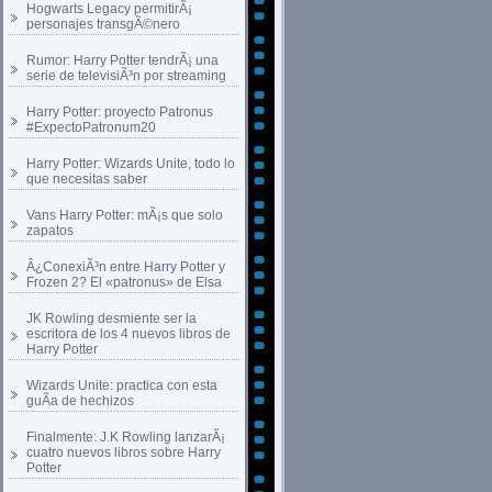
Hogwarts Legacy permitirÃ¡
personajes transgÃ©nero
Rumor: Harry Potter tendrÃ¡ una
serie de televisiÃ³n por streaming
Harry Potter: proyecto Patronus
#ExpectoPatronum20
Harry Potter: Wizards Unite, todo lo
que necesitas saber
Vans Harry Potter: mÃ¡s que solo
zapatos
Â¿ConexiÃ³n entre Harry Potter y
Frozen 2? El «patronus» de Elsa
JK Rowling desmiente ser la
escritora de los 4 nuevos libros de
Harry Potter
Wizards Unite: practica con esta
guÃ­a de hechizos
Finalmente: J.K Rowling lanzarÃ¡
cuatro nuevos libros sobre Harry
Potter