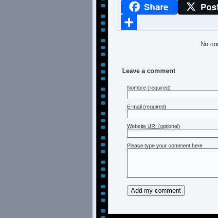
Share
Pos
WhatsApp
Compartir
No co
Leave a comment
Nombre
(required)
E-mail
(required)
Website URI (optional)
Please type your comment here