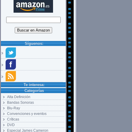
Síguenos:
Te interesa:
Categorías
Alta Definición
Bandas Sonoras
Blu-Ray
Convenciones y eventos
Críticas
DVD
Especial James Cameron