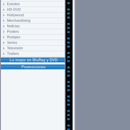
Eventos
HD-DVD
Hollywood
Merchandising
Noticias
Posters
Rodajes
Series
Televisión
Trailers
Lo mejor en BluRay y DVD
Promociones