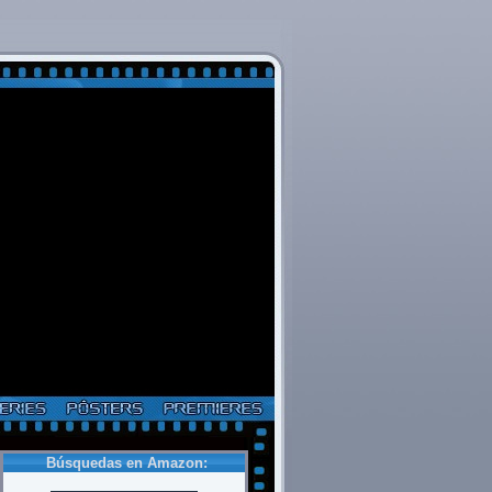
Búsquedas en Amazon: