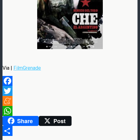
Via |
FilmGrenade
Facebook
Twitter
Meneame
Share
Post
WhatsApp