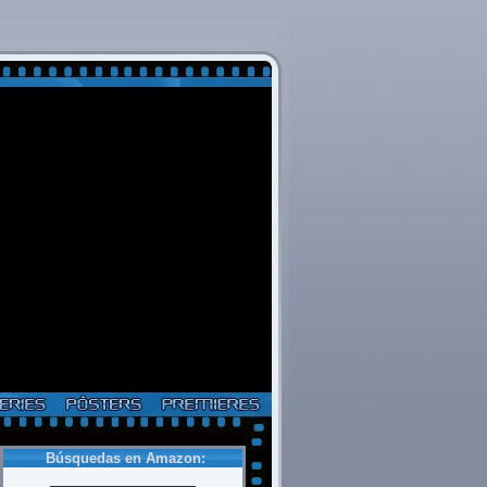
Búsquedas en Amazon: