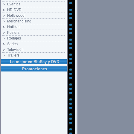
Eventos
HD-DVD
Hollywood
Merchandising
Noticias
Posters
Rodajes
Series
Televisión
Trailers
Lo mejor en BluRay y DVD
Promociones