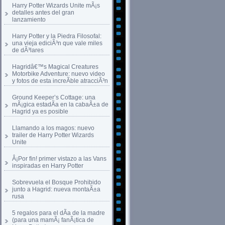
Harry Potter Wizards Unite mÃ¡s
detalles antes del gran
lanzamiento
Harry Potter y la Piedra Filosofal:
una vieja ediciÃ³n que vale miles
de dÃ³lares
Hagridâ€™s Magical Creatures
Motorbike Adventure: nuevo video
y fotos de esta increÃ­ble atracciÃ³n
Ground Keeper’s Cottage: una
mÃ¡gica estadÃ­a en la cabaÃ±a de
Hagrid ya es posible
Llamando a los magos: nuevo
trailer de Harry Potter Wizards
Unite
Â¡Por fin! primer vistazo a las Vans
inspiradas en Harry Potter
Sobrevuela el Bosque Prohibido
junto a Hagrid: nueva montaÃ±a
rusa
5 regalos para el dÃ­a de la madre
(para una mamÃ¡ fanÃ¡tica de