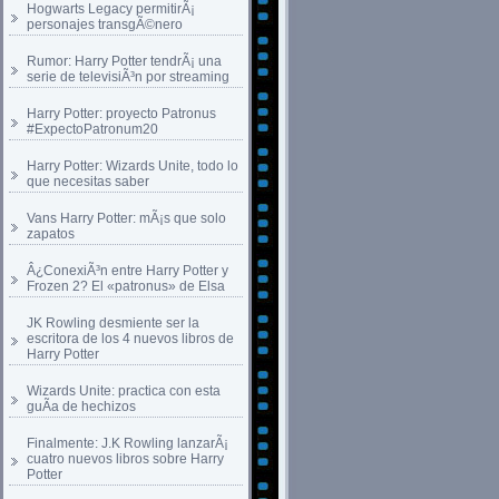
Hogwarts Legacy permitirÃ¡
personajes transgÃ©nero
Rumor: Harry Potter tendrÃ¡ una
serie de televisiÃ³n por streaming
Harry Potter: proyecto Patronus
#ExpectoPatronum20
Harry Potter: Wizards Unite, todo lo
que necesitas saber
Vans Harry Potter: mÃ¡s que solo
zapatos
Â¿ConexiÃ³n entre Harry Potter y
Frozen 2? El «patronus» de Elsa
JK Rowling desmiente ser la
escritora de los 4 nuevos libros de
Harry Potter
Wizards Unite: practica con esta
guÃ­a de hechizos
Finalmente: J.K Rowling lanzarÃ¡
cuatro nuevos libros sobre Harry
Potter