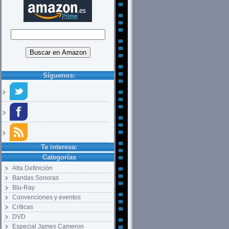
Síguenos:
Te interesa:
Categorías
Alta Definición
Bandas Sonoras
Blu-Ray
Convenciones y eventos
Críticas
DVD
Especial James Cameron