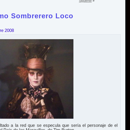
»
Siguiente
mo Sombrerero Loco
re 2008
tado a la red que se especula que sería el personaje de el
l País de las Maravillas, de Tim Burton.