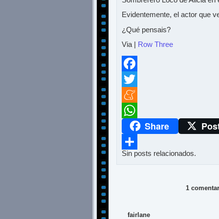
Evidentemente, el actor que 
¿Qué pensais?
Via |
Row Three
Facebook
Twitter
Meneame
Share
Pos
WhatsApp
Sin posts relacionados.
Compartir
1 comentar
fairlane