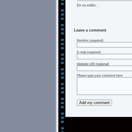
En su estilo…
Leave a comment
Nombre
(required)
E-mail
(required)
Website URI (optional)
Please type your comment here