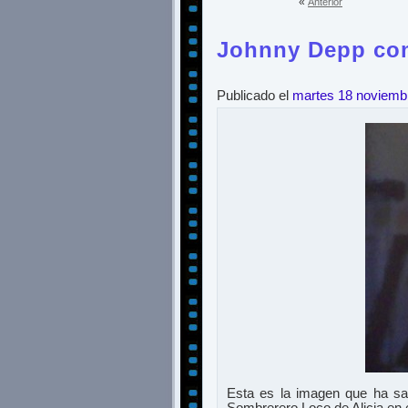
«
Anterior
Johnny Depp co
Publicado el
martes 18 noviemb
Esta es la imagen que ha sal
Sombrerero Loco de Alicia en e