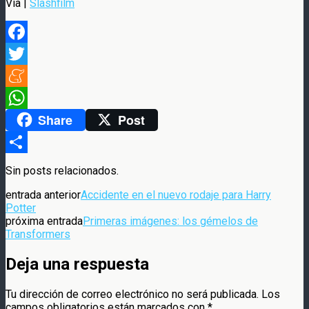
Via |
Slashfilm
Facebook
Twitter
Meneame
Share
Post
WhatsApp
Compartir
Sin posts relacionados.
entrada anterior
Accidente en el nuevo rodaje para Harry
Potter
próxima entrada
Primeras imágenes: los gémelos de
Transformers
Deja una respuesta
Tu dirección de correo electrónico no será publicada.
Los
campos obligatorios están marcados con
*