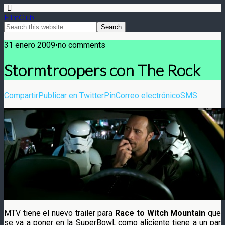
FilmClub
31 enero 2009•no comments
Stormtroopers con The Rock
Compartir
Publicar en Twitter
Pin
Correo electrónico
SMS
MTV tiene el nuevo trailer para
Race to Witch Mountain
que
se va a poner en la SuperBowl, como aliciente tiene a un par