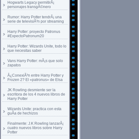
Hogwarts Legacy permitirÃ¡
personajes transgÃ©nero
Rumor: Harry Potter tendrÃ¡ una
serie de televisiÃ³n por streaming
Harry Potter: proyecto Patronus
#ExpectoPatronum20
Harry Potter: Wizards Unite, todo lo
que necesitas saber
Vans Harry Potter: mÃ¡s que solo
zapatos
Â¿ConexiÃ³n entre Harry Potter y
Frozen 2? El «patronus» de Elsa
JK Rowling desmiente ser la
escritora de los 4 nuevos libros de
Harry Potter
Wizards Unite: practica con esta
guÃ­a de hechizos
Finalmente: J.K Rowling lanzarÃ¡
cuatro nuevos libros sobre Harry
Potter