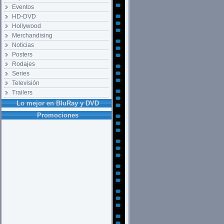
Eventos
HD-DVD
Hollywood
Merchandising
Noticias
Posters
Rodajes
Series
Televisión
Trailers
Lo mejor en BluRay y DVD
Promociones