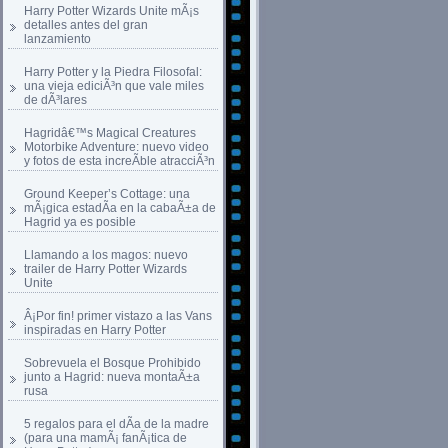
Harry Potter Wizards Unite mÃ¡s
detalles antes del gran
lanzamiento
Harry Potter y la Piedra Filosofal:
una vieja ediciÃ³n que vale miles
de dÃ³lares
Hagridâ€™s Magical Creatures
Motorbike Adventure: nuevo video
y fotos de esta increÃ­ble atracciÃ³n
Ground Keeper’s Cottage: una
mÃ¡gica estadÃ­a en la cabaÃ±a de
Hagrid ya es posible
Llamando a los magos: nuevo
trailer de Harry Potter Wizards
Unite
Â¡Por fin! primer vistazo a las Vans
inspiradas en Harry Potter
Sobrevuela el Bosque Prohibido
junto a Hagrid: nueva montaÃ±a
rusa
5 regalos para el dÃ­a de la madre
(para una mamÃ¡ fanÃ¡tica de