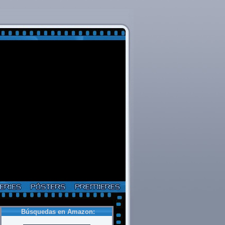
Búsquedas en Amazon: