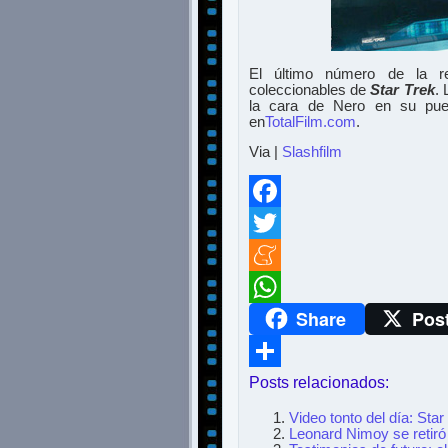
El último número de la rev
coleccionables de
Star Trek
. 
la cara de Nero en su pue
en
TotalFilm.com
.
Via |
Slashfilm
Facebook
Twitter
Meneame
Share
Pos
WhatsApp
Posts relacionados:
Compartir
Video tonto del día: Sta
Leonard Nimoy se retir