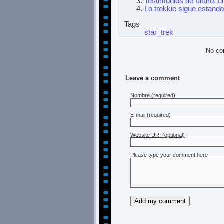
Testimonios de futuro: e
Lo trekkie sigue estando
Tags
star_trek
No co
Leave a comment
Nombre
(required)
E-mail
(required)
Website URI (optional)
Please type your comment here