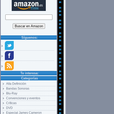
Síguenos:
Te interesa:
Categorías
Alta Definición
Bandas Sonoras
Blu-Ray
Convenciones y eventos
Críticas
DVD
Especial James Cameron