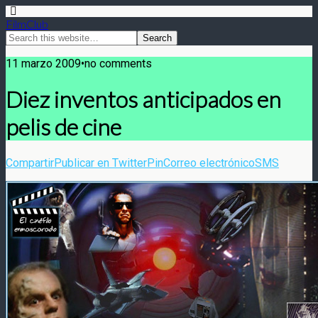
FilmClub
11 marzo 2009•no comments
Diez inventos anticipados en
pelis de cine
Compartir
Publicar en Twitter
Pin
Correo electrónico
SMS