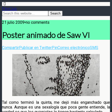
FilmClub
21 julio 2009•no comments
Poster animado de Saw VI
Compartir
Publicar en Twitter
Pin
Correo electrónico
SMS
Tal como terminó la quinta, me dejó más enganchado que
nunca. Aunque es una sexalogía que poca gente entiende, la
verdad es que los guionistas lo tienen bastante calculado.