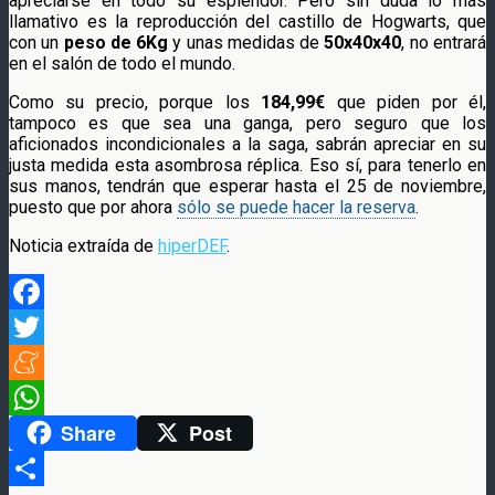
apreciarse en todo su esplendor. Pero sin duda lo más
llamativo es la reproducción del castillo de Hogwarts, que
con un
peso de 6Kg
y unas medidas de
50x40x40
, no entrará
en el salón de todo el mundo.
Como su precio, porque los
184,99€
que piden por él,
tampoco es que sea una ganga, pero seguro que los
aficionados incondicionales a la saga, sabrán apreciar en su
justa medida esta asombrosa réplica. Eso sí, para tenerlo en
sus manos, tendrán que esperar hasta el 25 de noviembre,
puesto que por ahora
sólo se puede hacer la reserva
.
Noticia extraída de
hiperDEF
.
Facebook
Twitter
Meneame
Share
Post
WhatsApp