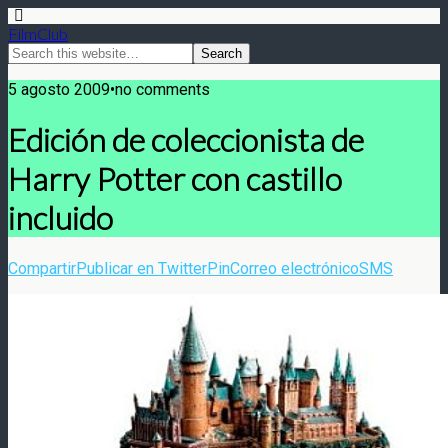
FilmClub
5 agosto 2009•no comments
Edición de coleccionista de
Harry Potter con castillo
incluido
Compartir
Publicar en Twitter
Pin
Correo electrónico
SMS