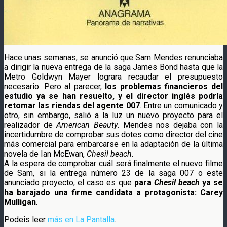
Hace unas semanas, se anunció que Sam Mendes renunciaba
a dirigir la nueva entrega de la saga James Bond hasta que la
Metro Goldwyn Mayer lograra recaudar el presupuesto
necesario. Pero al parecer,
los problemas financieros del
estudio ya se han resuelto, y el director inglés podría
retomar las riendas del agente 007
. Entre un comunicado y
otro, sin embargo, salió a la luz un nuevo proyecto para el
realizador de
American Beauty
. Mendes nos dejaba con la
incertidumbre de comprobar sus dotes como director del cine
más comercial para embarcarse en la adaptación de la última
novela de Ian McEwan,
Chesil beach
.
A la espera de comprobar cuál será finalmente el nuevo filme
de Sam, si la entrega número 23 de la saga 007 o este
anunciado proyecto, el caso es que
para
Chesil beach
ya se
ha barajado una firme candidata a protagonista: Carey
Mulligan
.
Podeis leer
más en La Pantalla
.