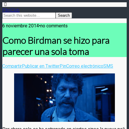
FilmClub
6 noviembre 2014•no comments
Como Birdman se hizo para
parecer una sola toma
Compartir
Publicar en Twitter
Pin
Correo electrónico
SMS