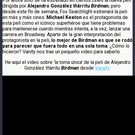
Por ahora solo se ha estrenado en ciertos cines la nueva peli
dirigida por
Alejandro González Iñárritu
Birdman
, pero
desde este fin de semana, Fox Searchlight estrenará la peli
en más y más cines.
Michael Keaton
es el protagonista de
esta peli como el icónico superhéroe que tiene problemas
para mantenerse cuerdo mientras intenta, a la vez, lanzar una
carrera en Broadway. Aparte de la gran interpretación del
protagonista en la peli,
lo mejor de Birdman es que se rodó
para parecer que fuera todo en una sola toma
. ¿Cómo lo
hicieron? Vanity nos trae un pequeño video para saberlo.
He aquí el video sobre ‘la toma única’ de la peli de Alejandro
González Iñárritu
Birdman
desde
Variety
: