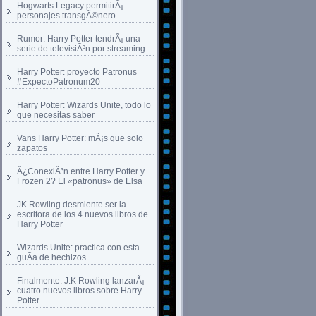
Hogwarts Legacy permitirÃ¡
personajes transgÃ©nero
Rumor: Harry Potter tendrÃ¡ una
serie de televisiÃ³n por streaming
Harry Potter: proyecto Patronus
#ExpectoPatronum20
Harry Potter: Wizards Unite, todo lo
que necesitas saber
Vans Harry Potter: mÃ¡s que solo
zapatos
Â¿ConexiÃ³n entre Harry Potter y
Frozen 2? El «patronus» de Elsa
JK Rowling desmiente ser la
escritora de los 4 nuevos libros de
Harry Potter
Wizards Unite: practica con esta
guÃ­a de hechizos
Finalmente: J.K Rowling lanzarÃ¡
cuatro nuevos libros sobre Harry
Potter