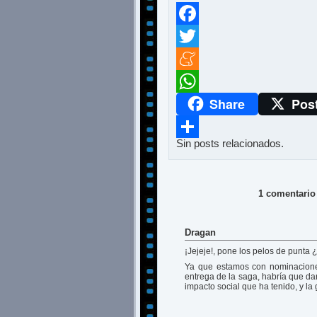
Facebook
Twitter
Meneame
Share
Pos
WhatsApp
Sin posts relacionados.
Compartir
1 comentario 
Dragan
¡Jejeje!, pone los pelos de punta 
Ya que estamos con nominacione
entrega de la saga, habría que da
impacto social que ha tenido, y la