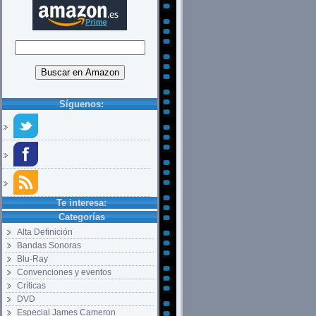
Síguenos:
Te interesa:
Categorías
Alta Definición
Bandas Sonoras
Blu-Ray
Convenciones y eventos
Críticas
DVD
Especial James Cameron