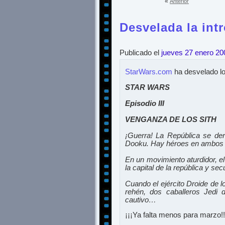
«
Anterior
Desvelada la intr
Publicado el
jueves 27 enero 20
StarWars.com
ha desvelado lo 
STAR WARS
Episodio III
VENGANZA DE LOS SITH
¡Guerra! La República se der
Dooku. Hay héroes en ambos b
En un movimiento aturdidor, el 
la capital de la república y sec
Cuando el ejército Droide de lo
rehén, dos caballeros Jedi d
cautivo…
¡¡¡Ya falta menos para marzo!!