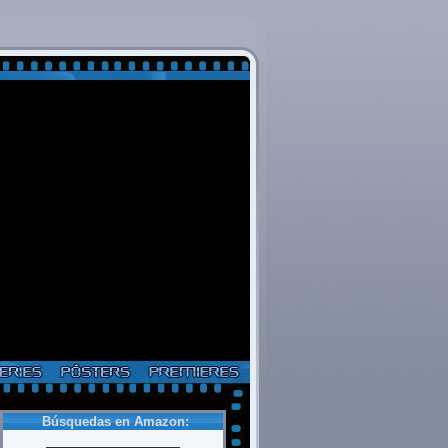
Búsquedas en Amazon: