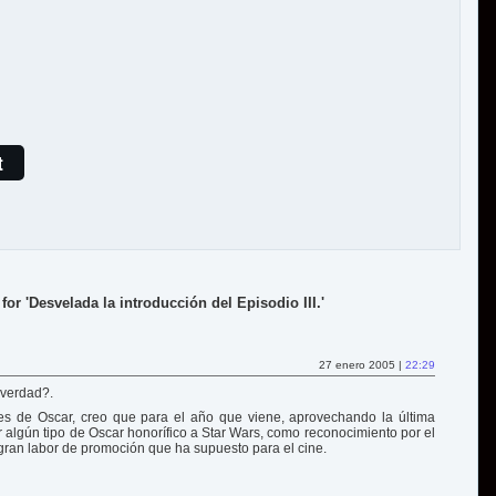
t
for 'Desvelada la introducción del Episodio III.'
27 enero 2005 |
22:29
¿verdad?.
s de Oscar, creo que para el año que viene, aprovechando la última
r algún tipo de Oscar honorífico a Star Wars, como reconocimiento por el
 gran labor de promoción que ha supuesto para el cine.