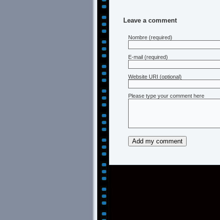
Leave a comment
Nombre
(required)
E-mail
(required)
Website URI (optional)
Please type your comment here