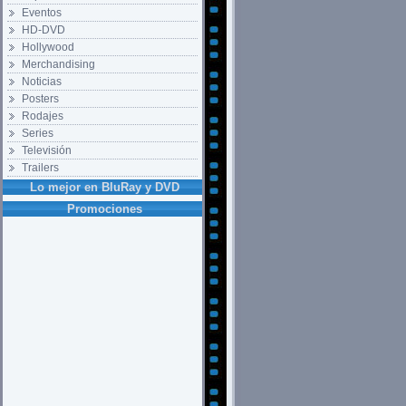
Eventos
HD-DVD
Hollywood
Merchandising
Noticias
Posters
Rodajes
Series
Televisión
Trailers
Lo mejor en BluRay y DVD
Promociones