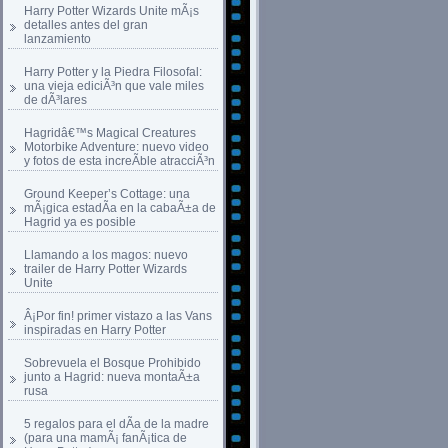
Harry Potter Wizards Unite mÃ¡s
detalles antes del gran
lanzamiento
Harry Potter y la Piedra Filosofal:
una vieja ediciÃ³n que vale miles
de dÃ³lares
Hagridâ€™s Magical Creatures
Motorbike Adventure: nuevo video
y fotos de esta increÃ­ble atracciÃ³n
Ground Keeper’s Cottage: una
mÃ¡gica estadÃ­a en la cabaÃ±a de
Hagrid ya es posible
Llamando a los magos: nuevo
trailer de Harry Potter Wizards
Unite
Â¡Por fin! primer vistazo a las Vans
inspiradas en Harry Potter
Sobrevuela el Bosque Prohibido
junto a Hagrid: nueva montaÃ±a
rusa
5 regalos para el dÃ­a de la madre
(para una mamÃ¡ fanÃ¡tica de