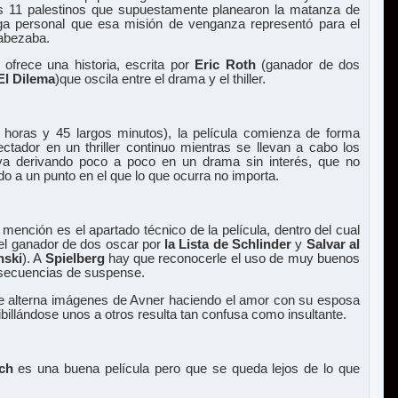
os 11 palestinos que supuestamente planearon la matanza de
ga personal que esa misión de venganza representó para el
cabezaba.
ofrece una historia, escrita por
Eric Roth
(ganador de dos
El Dilema
)que oscila entre el drama y el thiller.
horas y 45 largos minutos), la película comienza de forma
ectador en un thriller continuo mientras se llevan a cabo los
va derivando poco a poco en un drama sin interés, que no
do a un punto en el que lo que ocurra no importa.
mención es el apartado técnico de la película, dentro del cual
 del ganador de dos oscar por
la Lista de Schlinder
y
Salvar al
nski
). A
Spielberg
hay que reconocerle el uso de muy buenos
 secuencias de suspense.
 se alterna imágenes de Avner haciendo el amor con su esposa
ribillándose unos a otros resulta tan confusa como insultante.
ch
es una buena película pero que se queda lejos de lo que