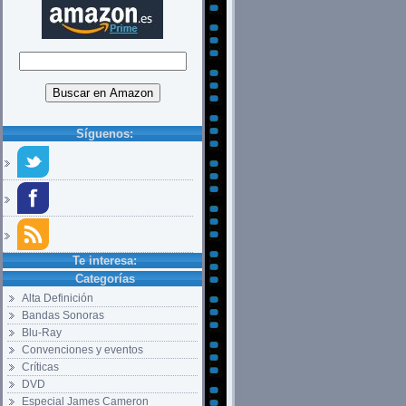
Síguenos:
Te interesa:
Categorías
Alta Definición
Bandas Sonoras
Blu-Ray
Convenciones y eventos
Críticas
DVD
Especial James Cameron