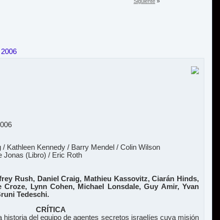
»
Siguiente
 2006
2006
 / Kathleen Kennedy / Barry Mendel / Colin Wilson
Jonas (Libro) / Eric Roth
frey Rush, Daniel Craig, Mathieu Kassovitz, Ciarán Hinds,
e Croze, Lynn Cohen, Michael Lonsdale, Guy Amir, Yvan
Bruni Tedeschi.
CRÍTICA
a historia del equipo de agentes secretos israelíes cuya misión