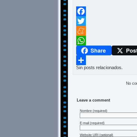
Facebook
Twitter
Meneame
Share
Pos
WhatsApp
Sin posts relacionados.
Compartir
No co
Leave a comment
Nombre
(required)
E-mail
(required)
Website URI (optional)