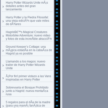
Harry Potter Wizards Unite mÃ¡s
detalles antes del gran
lanzamiento
Harry Potter y la Piedra Filosofal:
una vieja ediciÃ³n que vale miles
de dÃ³lares
Hagridâ€™s Magical Creatures
Motorbike Adventure: nuevo video
y fotos de esta increÃ­ble atracciÃ³n
Ground Keeper’s Cottage: una
mÃ¡gica estadÃ­a en la cabaÃ±a de
Hagrid ya es posible
Llamando a los magos: nuevo
trailer de Harry Potter Wizards
Unite
Â¡Por fin! primer vistazo a las Vans
inspiradas en Harry Potter
Sobrevuela el Bosque Prohibido
junto a Hagrid: nueva montaÃ±a
rusa
5 regalos para el dÃ­a de la madre
(para una mamÃ¡ fanÃ¡tica de