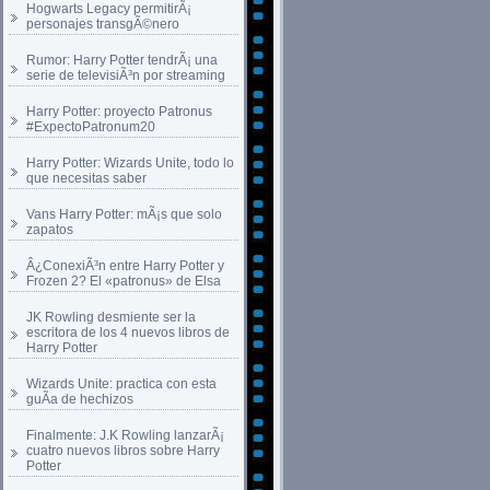
Hogwarts Legacy permitirÃ¡
personajes transgÃ©nero
Rumor: Harry Potter tendrÃ¡ una
serie de televisiÃ³n por streaming
Harry Potter: proyecto Patronus
#ExpectoPatronum20
Harry Potter: Wizards Unite, todo lo
que necesitas saber
Vans Harry Potter: mÃ¡s que solo
zapatos
Â¿ConexiÃ³n entre Harry Potter y
Frozen 2? El «patronus» de Elsa
JK Rowling desmiente ser la
escritora de los 4 nuevos libros de
Harry Potter
Wizards Unite: practica con esta
guÃ­a de hechizos
Finalmente: J.K Rowling lanzarÃ¡
cuatro nuevos libros sobre Harry
Potter