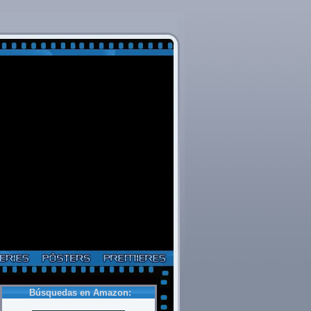
Búsquedas en Amazon: