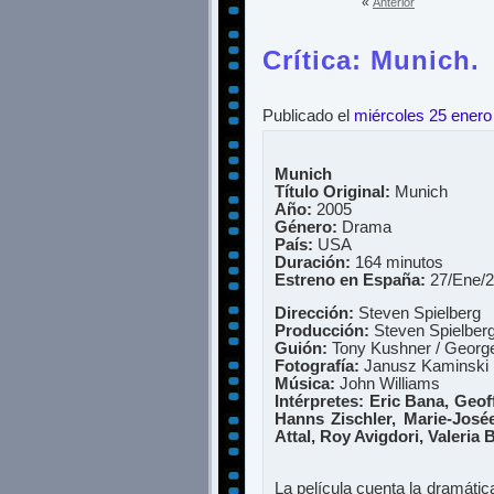
«
Anterior
Crítica: Munich.
Publicado el
miércoles 25 enero
Munich
Título Original:
Munich
Año:
2005
Género:
Drama
País:
USA
Duración:
164 minutos
Estreno en España:
27/Ene/
Dirección:
Steven Spielberg
Producción:
Steven Spielberg
Guión:
Tony Kushner / George 
Fotografía:
Janusz Kaminski
Música:
John Williams
Intérpretes:
Eric Bana, Geof
Hanns Zischler, Marie-José
Attal, Roy Avigdori, Valeria 
La película cuenta la dramátic