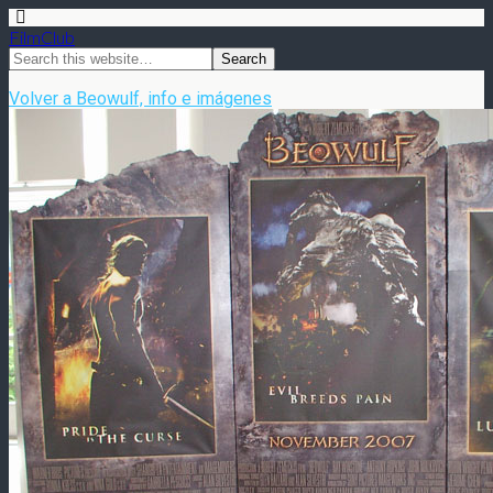
FilmClub
Volver a Beowulf, info e imágenes