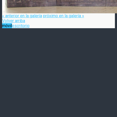
« anterior en la galería
próximo en la galería »
Volver arriba
móvil
escritorio