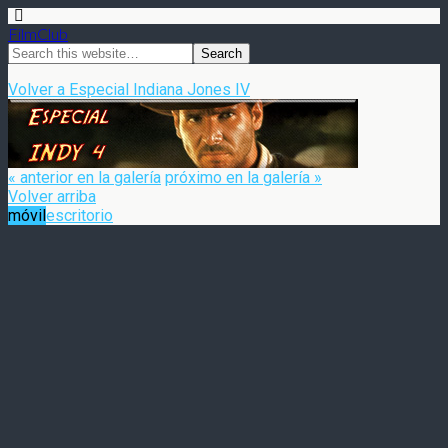
FilmClub
Volver a Especial Indiana Jones IV
« anterior en la galería
próximo en la galería »
Volver arriba
móvil
escritorio