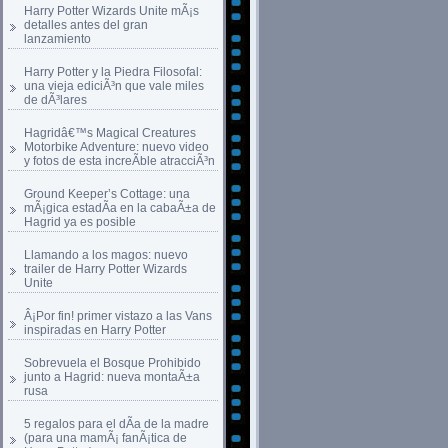
Harry Potter Wizards Unite mÃ¡s
detalles antes del gran
lanzamiento
Harry Potter y la Piedra Filosofal:
una vieja ediciÃ³n que vale miles
de dÃ³lares
Hagridâ€™s Magical Creatures
Motorbike Adventure: nuevo video
y fotos de esta increÃ­ble atracciÃ³n
Ground Keeper’s Cottage: una
mÃ¡gica estadÃ­a en la cabaÃ±a de
Hagrid ya es posible
Llamando a los magos: nuevo
trailer de Harry Potter Wizards
Unite
Â¡Por fin! primer vistazo a las Vans
inspiradas en Harry Potter
Sobrevuela el Bosque Prohibido
junto a Hagrid: nueva montaÃ±a
rusa
5 regalos para el dÃ­a de la madre
(para una mamÃ¡ fanÃ¡tica de