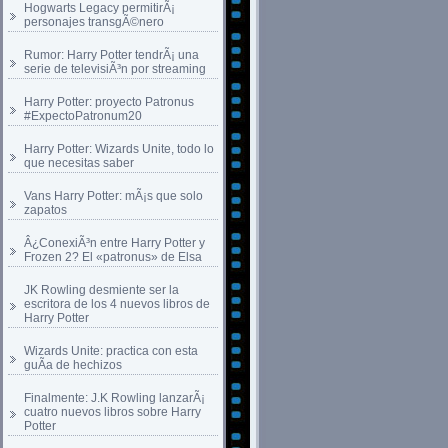
Hogwarts Legacy permitirÃ¡
personajes transgÃ©nero
Rumor: Harry Potter tendrÃ¡ una
serie de televisiÃ³n por streaming
Harry Potter: proyecto Patronus
#ExpectoPatronum20
Harry Potter: Wizards Unite, todo lo
que necesitas saber
Vans Harry Potter: mÃ¡s que solo
zapatos
Â¿ConexiÃ³n entre Harry Potter y
Frozen 2? El «patronus» de Elsa
JK Rowling desmiente ser la
escritora de los 4 nuevos libros de
Harry Potter
Wizards Unite: practica con esta
guÃ­a de hechizos
Finalmente: J.K Rowling lanzarÃ¡
cuatro nuevos libros sobre Harry
Potter