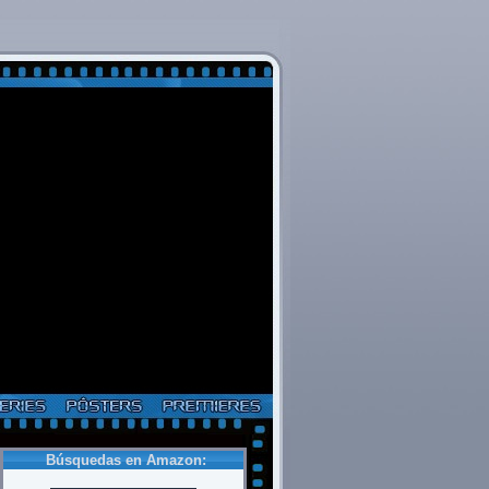
Búsquedas en Amazon: