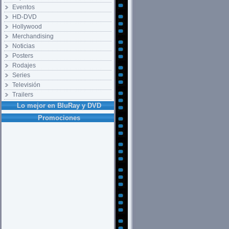
Eventos
HD-DVD
Hollywood
Merchandising
Noticias
Posters
Rodajes
Series
Televisión
Trailers
Lo mejor en BluRay y DVD
Promociones