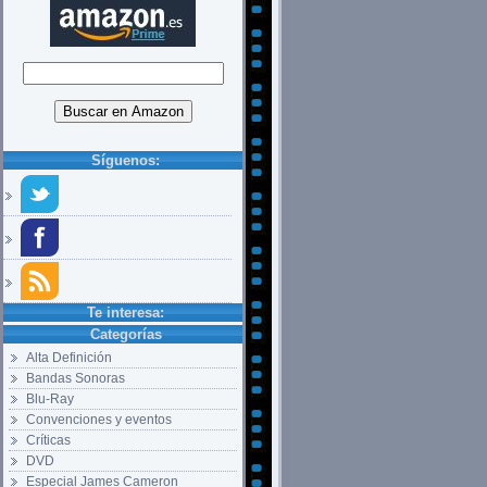
Síguenos:
Te interesa:
Categorías
Alta Definición
Bandas Sonoras
Blu-Ray
Convenciones y eventos
Críticas
DVD
Especial James Cameron