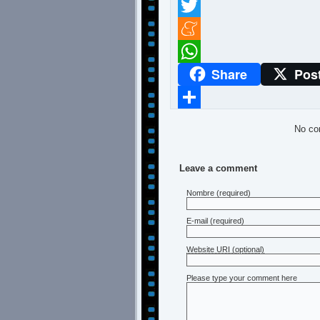
Facebook
Twitter
Meneame
Share
Pos
WhatsApp
Compartir
No co
Leave a comment
Nombre
(required)
E-mail
(required)
Website URI (optional)
Please type your comment here