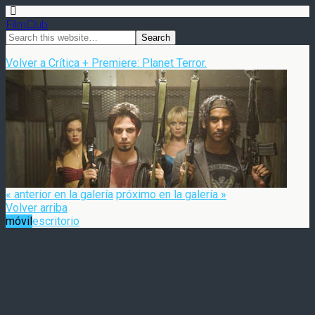
FilmClub
Volver a Crítica + Premiere: Planet Terror.
« anterior en la galería
próximo en la galería »
Volver arriba
móvil
escritorio