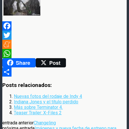
Facebook
Twitter
Meneame
Share
Post
WhatsApp
Compartir
Posts relacionados:
Nuevas fotos del rodaje de Indy 4
Indiana Jones y el título perdido
Más sobre Terminator 4.
Teaser Trailer: X-Files 2
entrada anterior
Changeling
próxima entrada
Imágenes y nueva fecha de estreno para