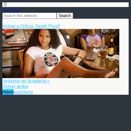
FilmClub
Volver a Crítica: Death Proof
próximo en la galería »
Volver arriba
móvil
escritorio