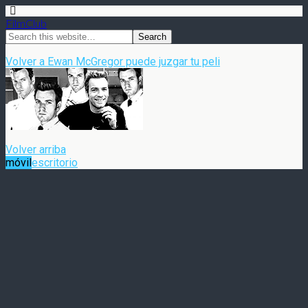
FilmClub
Volver a Ewan McGregor puede juzgar tu peli
Volver arriba
móvil
escritorio