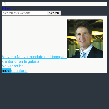
FilmClub
Volver a Nuevo mandato de Lionsgate
« anterior en la galería
Volver arriba
móvil
escritorio