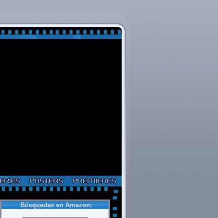
Búsquedas en Amazon: