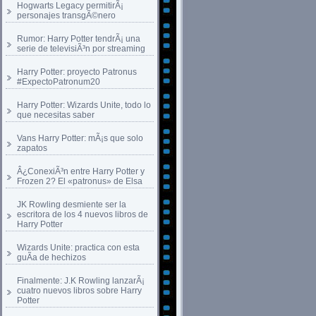
Hogwarts Legacy permitirÃ¡
personajes transgÃ©nero
Rumor: Harry Potter tendrÃ¡ una
serie de televisiÃ³n por streaming
Harry Potter: proyecto Patronus
#ExpectoPatronum20
Harry Potter: Wizards Unite, todo lo
que necesitas saber
Vans Harry Potter: mÃ¡s que solo
zapatos
Â¿ConexiÃ³n entre Harry Potter y
Frozen 2? El «patronus» de Elsa
JK Rowling desmiente ser la
escritora de los 4 nuevos libros de
Harry Potter
Wizards Unite: practica con esta
guÃ­a de hechizos
Finalmente: J.K Rowling lanzarÃ¡
cuatro nuevos libros sobre Harry
Potter