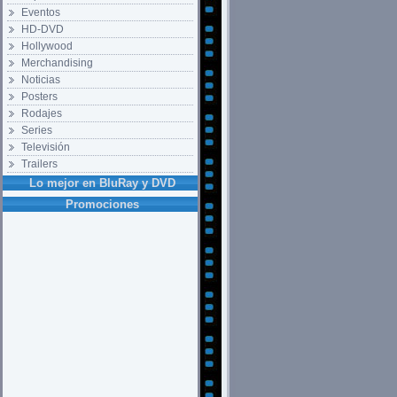
Eventos
HD-DVD
Hollywood
Merchandising
Noticias
Posters
Rodajes
Series
Televisión
Trailers
Lo mejor en BluRay y DVD
Promociones