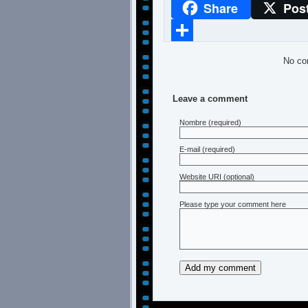
Share
Pos
WhatsApp
Compartir
No co
Leave a comment
Nombre
(required)
E-mail
(required)
Website URI (optional)
Please type your comment here