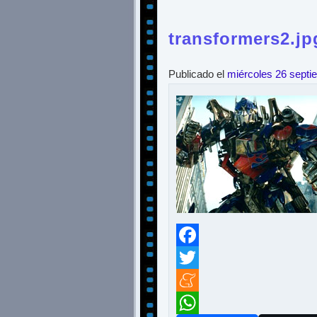
transformers2.jp
Publicado el
miércoles 26 septi
Facebook
Twitter
Meneame