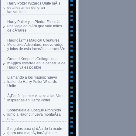
Harry Potter Wizards Unite mÃ¡s
detalles antes del gran
lanzamiento
Harry Potter y la Piedra Filosofal:
una vieja ediciÃ³n que vale miles
de dÃ³lares
Hagridâ€™s Magical Creatures
Motorbike Adventure: nuevo video
y fotos de esta increÃ­ble atracciÃ³n
Ground Keeper’s Cottage: una
mÃ¡gica estadÃ­a en la cabaÃ±a de
Hagrid ya es posible
Llamando a los magos: nuevo
trailer de Harry Potter Wizards
Unite
Â¡Por fin! primer vistazo a las Vans
inspiradas en Harry Potter
Sobrevuela el Bosque Prohibido
junto a Hagrid: nueva montaÃ±a
rusa
5 regalos para el dÃ­a de la madre
(para una mamÃ¡ fanÃ¡tica de