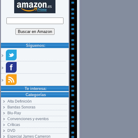
Síguenos:
Te interesa:
Categorías
Alta Definición
Bandas Sonoras
Blu-Ray
Convenciones y eventos
Críticas
DVD
Especial James Cameron