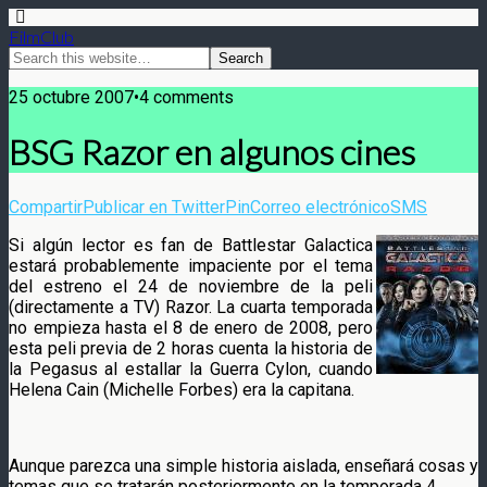
FilmClub
25 octubre 2007•4 comments
BSG Razor en algunos cines
Compartir
Publicar en Twitter
Pin
Correo electrónico
SMS
Si algún lector es fan de Battlestar Galactica
estará probablemente impaciente por el tema
del estreno el 24 de noviembre de la peli
(directamente a TV) Razor. La cuarta temporada
no empieza hasta el 8 de enero de 2008, pero
esta peli previa de 2 horas cuenta la historia de
la Pegasus al estallar la Guerra Cylon, cuando
Helena Cain (Michelle Forbes) era la capitana.
Aunque parezca una simple historia aislada, enseñará cosas y
temas que se tratarán posteriormente en la temporada 4.