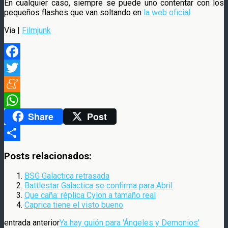
En cualquier caso, siempre se puede uno contentar con los
pequeños flashes que van soltando en
la web oficial
.
Via |
Filmjunk
Facebook
Twitter
Meneame
Share
Post
WhatsApp
Compartir
Posts relacionados:
BSG Galactica retrasada
Battlestar Galactica se confirma para Abril
Que caña: réplica Cylon a tamaño real
Caprica tiene el visto bueno
entrada anterior
Ya hay guión para 'Ángeles y Demonios'