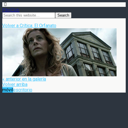
FilmClub
Volver a Crítica: El Orfanato
« anterior en la galería
Volver arriba
móvil
escritorio