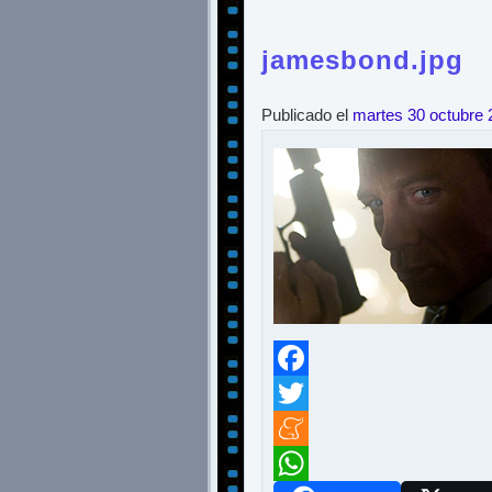
jamesbond.jpg
Publicado el
martes 30 octubre 
Facebook
Twitter
Meneame