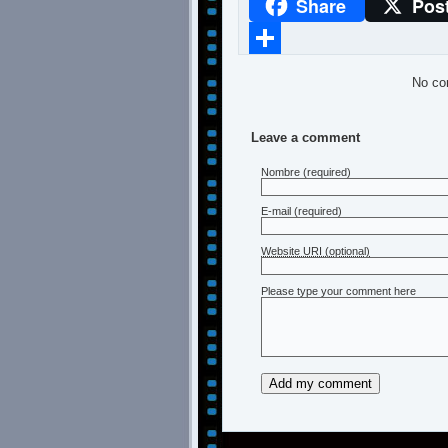
Share
Pos
WhatsApp
Compartir
No co
Leave a comment
Nombre
(required)
E-mail
(required)
Website URI (optional)
Please type your comment here