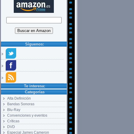
Síguenos:
Te interesa:
Categorías
Alta Definición
Bandas Sonoras
Blu-Ray
Convenciones y eventos
Críticas
DVD
Especial James Cameron