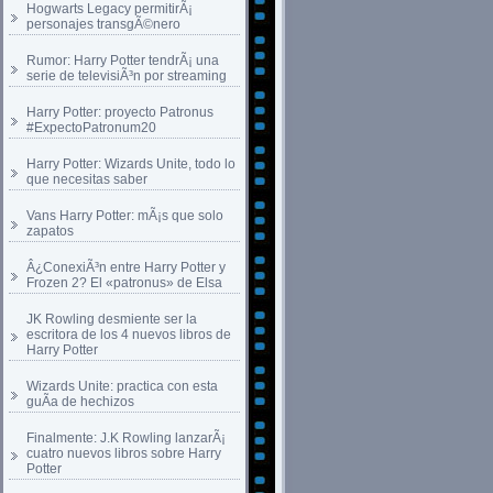
Hogwarts Legacy permitirÃ¡
personajes transgÃ©nero
Rumor: Harry Potter tendrÃ¡ una
serie de televisiÃ³n por streaming
Harry Potter: proyecto Patronus
#ExpectoPatronum20
Harry Potter: Wizards Unite, todo lo
que necesitas saber
Vans Harry Potter: mÃ¡s que solo
zapatos
Â¿ConexiÃ³n entre Harry Potter y
Frozen 2? El «patronus» de Elsa
JK Rowling desmiente ser la
escritora de los 4 nuevos libros de
Harry Potter
Wizards Unite: practica con esta
guÃ­a de hechizos
Finalmente: J.K Rowling lanzarÃ¡
cuatro nuevos libros sobre Harry
Potter