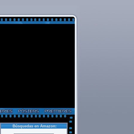
Búsquedas en Amazon: