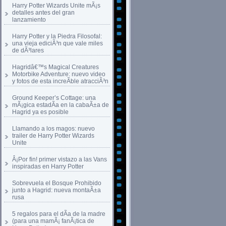
Harry Potter Wizards Unite mÃ¡s
detalles antes del gran
lanzamiento
Harry Potter y la Piedra Filosofal:
una vieja ediciÃ³n que vale miles
de dÃ³lares
Hagridâ€™s Magical Creatures
Motorbike Adventure: nuevo video
y fotos de esta increÃ­ble atracciÃ³n
Ground Keeper’s Cottage: una
mÃ¡gica estadÃ­a en la cabaÃ±a de
Hagrid ya es posible
Llamando a los magos: nuevo
trailer de Harry Potter Wizards
Unite
Â¡Por fin! primer vistazo a las Vans
inspiradas en Harry Potter
Sobrevuela el Bosque Prohibido
junto a Hagrid: nueva montaÃ±a
rusa
5 regalos para el dÃ­a de la madre
(para una mamÃ¡ fanÃ¡tica de