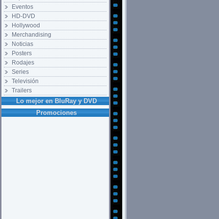
Eventos
HD-DVD
Hollywood
Merchandising
Noticias
Posters
Rodajes
Series
Televisión
Trailers
Lo mejor en BluRay y DVD
Promociones