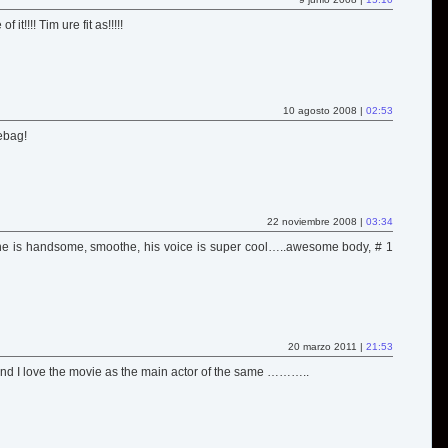
 it!!!! Tim ure fit as!!!!!
10 agosto 2008 |
02:53
ebag!
22 noviembre 2008 |
03:34
 is handsome, smoothe, his voice is super cool…..awesome body, # 1
20 marzo 2011 |
21:53
 and I love the movie as the main actor of the same ………..