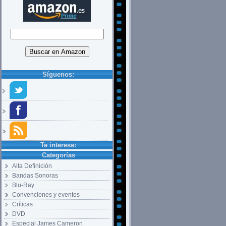
rylenko__1_.jpg
Síguenos:
Te interesa:
Categorías
Alta Definición
Bandas Sonoras
Blu-Ray
Convenciones y eventos
Críticas
DVD
Especial James Cameron