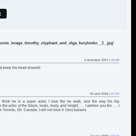
t
ovie_image_timothy_olyphant_and_olga_kurylenko__1_.jpg'
3 diciembre 2007 |
20:26
uld keep his head shaved!
26 abril 2008 |
21:52
y think he is a super actor, I love the he walk, and the way his hip
 the actor of the future, looks, body, and height……I admire you tim. ….I
 Toronto, On. Canada. I will not miss it. Gros baisers.
9 junio 2008 |
15:10