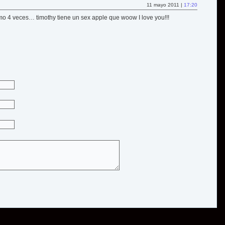
11 mayo 2011 |
17:20
omo 4 veces… timothy tiene un sex apple que woow I love you!!!