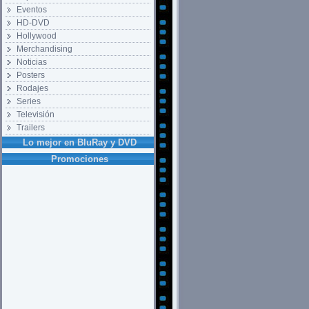
Eventos
HD-DVD
Hollywood
Merchandising
Noticias
Posters
Rodajes
Series
Televisión
Trailers
Lo mejor en BluRay y DVD
Promociones