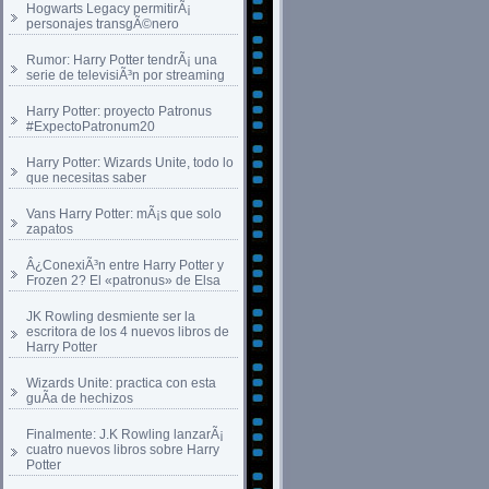
Hogwarts Legacy permitirÃ¡
personajes transgÃ©nero
Rumor: Harry Potter tendrÃ¡ una
serie de televisiÃ³n por streaming
Harry Potter: proyecto Patronus
#ExpectoPatronum20
Harry Potter: Wizards Unite, todo lo
que necesitas saber
Vans Harry Potter: mÃ¡s que solo
zapatos
Â¿ConexiÃ³n entre Harry Potter y
Frozen 2? El «patronus» de Elsa
JK Rowling desmiente ser la
escritora de los 4 nuevos libros de
Harry Potter
Wizards Unite: practica con esta
guÃ­a de hechizos
Finalmente: J.K Rowling lanzarÃ¡
cuatro nuevos libros sobre Harry
Potter