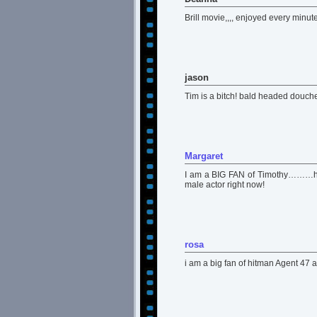
Brill movie,,,, enjoyed every minute of
jason
Tim is a bitch! bald headed douch
Margaret
I am a BIG FAN of Timothy………he
male actor right now!
rosa
i am a big fan of hitman Agent 47