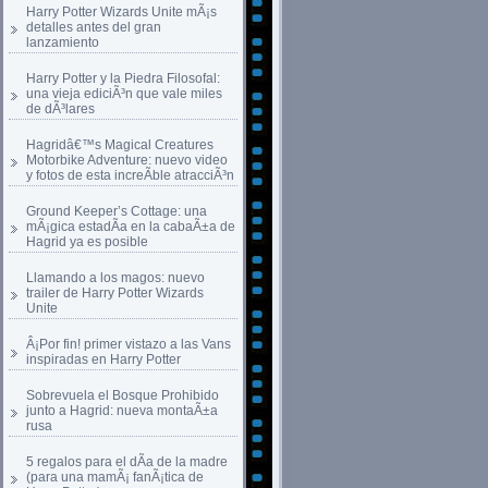
Harry Potter Wizards Unite mÃ¡s
detalles antes del gran
lanzamiento
Harry Potter y la Piedra Filosofal:
una vieja ediciÃ³n que vale miles
de dÃ³lares
Hagridâ€™s Magical Creatures
Motorbike Adventure: nuevo video
y fotos de esta increÃ­ble atracciÃ³n
Ground Keeper’s Cottage: una
mÃ¡gica estadÃ­a en la cabaÃ±a de
Hagrid ya es posible
Llamando a los magos: nuevo
trailer de Harry Potter Wizards
Unite
Â¡Por fin! primer vistazo a las Vans
inspiradas en Harry Potter
Sobrevuela el Bosque Prohibido
junto a Hagrid: nueva montaÃ±a
rusa
5 regalos para el dÃ­a de la madre
(para una mamÃ¡ fanÃ¡tica de