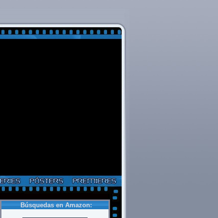
Búsquedas en Amazon: