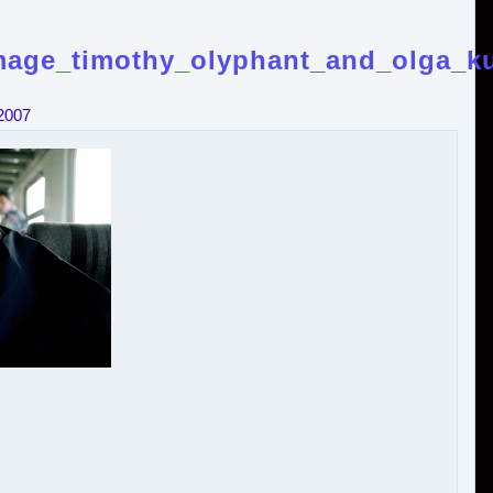
age_timothy_olyphant_and_olga_ku
2007