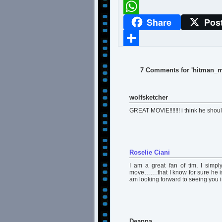
Meneame
Share
Pos
WhatsApp
Compartir
7 Comments for 'hitman_m
wolfsketcher
GREAT MOVIE!!!!!!! i think he sho
Roselie Ciani
I am a great fan of tim, I simpl
move…….that I know for sure he is
am looking forward to seeing you in
Deanna