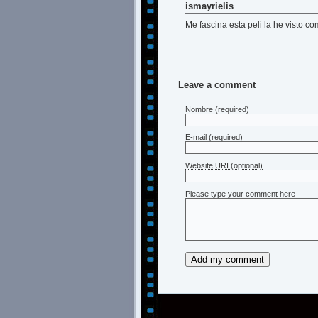
ismayrielis
Me fascina esta peli la he visto c
Leave a comment
Nombre
(required)
E-mail
(required)
Website URI (optional)
Please type your comment here