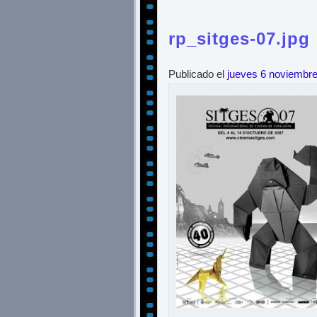
rp_sitges-07.jpg
Publicado el
jueves 6 noviembr