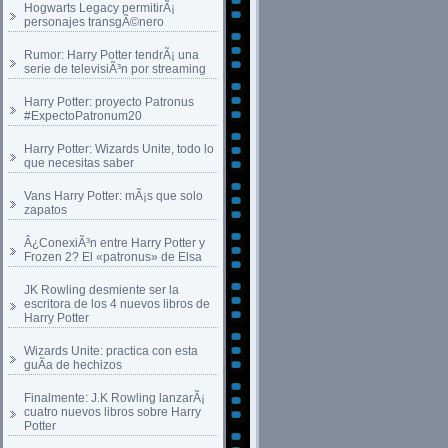
Hogwarts Legacy permitirÃ¡
personajes transgÃ©nero
Rumor: Harry Potter tendrÃ¡ una
serie de televisiÃ³n por streaming
Harry Potter: proyecto Patronus
#ExpectoPatronum20
Harry Potter: Wizards Unite, todo lo
que necesitas saber
Vans Harry Potter: mÃ¡s que solo
zapatos
Â¿ConexiÃ³n entre Harry Potter y
Frozen 2? El «patronus» de Elsa
JK Rowling desmiente ser la
escritora de los 4 nuevos libros de
Harry Potter
Wizards Unite: practica con esta
guÃ­a de hechizos
Finalmente: J.K Rowling lanzarÃ¡
cuatro nuevos libros sobre Harry
Potter