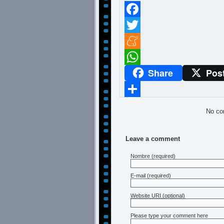
Facebook
Twitter
Meneame
Share
Pos
WhatsApp
Compartir
No co
Leave a comment
Nombre
(required)
E-mail
(required)
Website URI (optional)
Please type your comment here