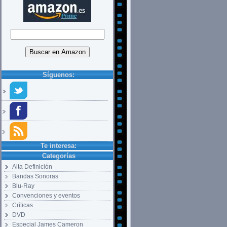
Síguenos:
Te interesa:
Categorías
Alta Definición
Bandas Sonoras
Blu-Ray
Convenciones y eventos
Críticas
DVD
Especial James Cameron