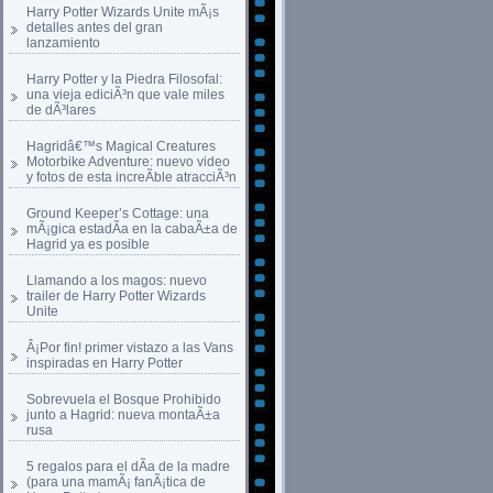
Harry Potter Wizards Unite mÃ¡s
detalles antes del gran
lanzamiento
Harry Potter y la Piedra Filosofal:
una vieja ediciÃ³n que vale miles
de dÃ³lares
Hagridâ€™s Magical Creatures
Motorbike Adventure: nuevo video
y fotos de esta increÃ­ble atracciÃ³n
Ground Keeper’s Cottage: una
mÃ¡gica estadÃ­a en la cabaÃ±a de
Hagrid ya es posible
Llamando a los magos: nuevo
trailer de Harry Potter Wizards
Unite
Â¡Por fin! primer vistazo a las Vans
inspiradas en Harry Potter
Sobrevuela el Bosque Prohibido
junto a Hagrid: nueva montaÃ±a
rusa
5 regalos para el dÃ­a de la madre
(para una mamÃ¡ fanÃ¡tica de