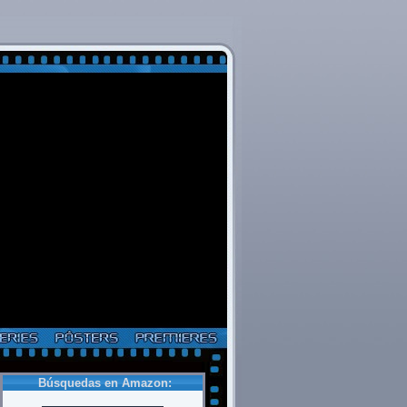
Búsquedas en Amazon: