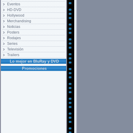
Eventos
HD-DVD
Hollywood
Merchandising
Noticias
Posters
Rodajes
Series
Televisión
Trailers
Lo mejor en BluRay y DVD
Promociones