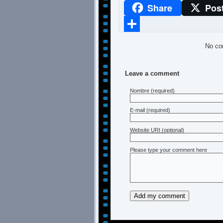
Share
Pos
WhatsApp
Compartir
No co
Leave a comment
Nombre
(required)
E-mail
(required)
Website URI (optional)
Please type your comment here