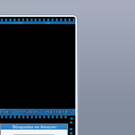
Búsquedas en Amazon: