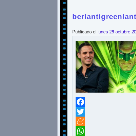
berlantigreenlan
Publicado el
lunes 29 octubre 2
Facebook
Twitter
Meneame