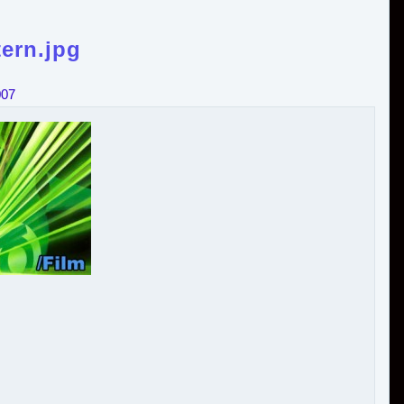
tern.jpg
007