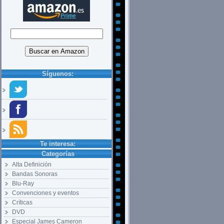
Síguenos:
Te interesa:
Categorías
Alta Definición
Bandas Sonoras
Blu-Ray
Convenciones y eventos
Críticas
DVD
Especial James Cameron