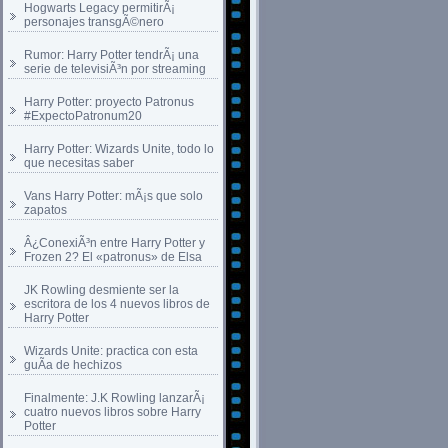
Hogwarts Legacy permitirÃ¡
personajes transgÃ©nero
Rumor: Harry Potter tendrÃ¡ una
serie de televisiÃ³n por streaming
Harry Potter: proyecto Patronus
#ExpectoPatronum20
Harry Potter: Wizards Unite, todo lo
que necesitas saber
Vans Harry Potter: mÃ¡s que solo
zapatos
Â¿ConexiÃ³n entre Harry Potter y
Frozen 2? El «patronus» de Elsa
JK Rowling desmiente ser la
escritora de los 4 nuevos libros de
Harry Potter
Wizards Unite: practica con esta
guÃ­a de hechizos
Finalmente: J.K Rowling lanzarÃ¡
cuatro nuevos libros sobre Harry
Potter