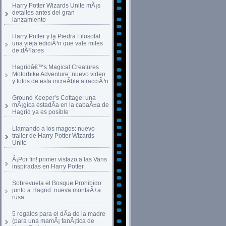
Harry Potter Wizards Unite mÃ¡s
detalles antes del gran
lanzamiento
Harry Potter y la Piedra Filosofal:
una vieja ediciÃ³n que vale miles
de dÃ³lares
Hagridâ€™s Magical Creatures
Motorbike Adventure: nuevo video
y fotos de esta increÃ­ble atracciÃ³n
Ground Keeper’s Cottage: una
mÃ¡gica estadÃ­a en la cabaÃ±a de
Hagrid ya es posible
Llamando a los magos: nuevo
trailer de Harry Potter Wizards
Unite
Â¡Por fin! primer vistazo a las Vans
inspiradas en Harry Potter
Sobrevuela el Bosque Prohibido
junto a Hagrid: nueva montaÃ±a
rusa
5 regalos para el dÃ­a de la madre
(para una mamÃ¡ fanÃ¡tica de