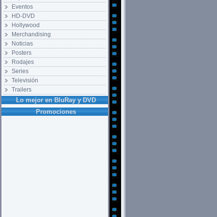
Eventos
HD-DVD
Hollywood
Merchandising
Noticias
Posters
Rodajes
Series
Televisión
Trailers
Lo mejor en BluRay y DVD
Promociones