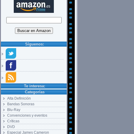
Síguenos:
Te interesa:
Categorías
Alta Definición
Bandas Sonoras
Blu-Ray
Convenciones y eventos
Críticas
DVD
Especial James Cameron