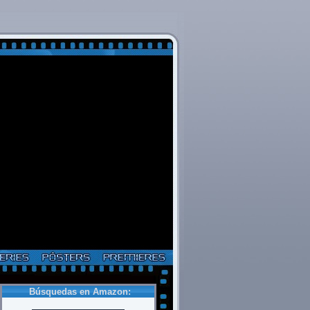
Búsquedas en Amazon: