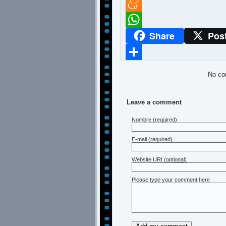
Twitter
Meneame
Share
Pos
WhatsApp
Compartir
No co
Leave a comment
Nombre
(required)
E-mail
(required)
Website URI (optional)
Please type your comment here