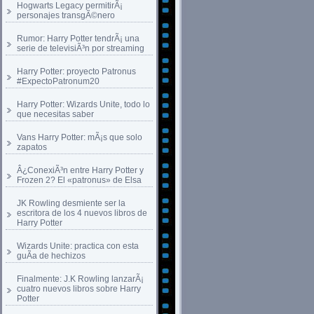
Hogwarts Legacy permitirÃ¡
personajes transgÃ©nero
Rumor: Harry Potter tendrÃ¡ una
serie de televisiÃ³n por streaming
Harry Potter: proyecto Patronus
#ExpectoPatronum20
Harry Potter: Wizards Unite, todo lo
que necesitas saber
Vans Harry Potter: mÃ¡s que solo
zapatos
Â¿ConexiÃ³n entre Harry Potter y
Frozen 2? El «patronus» de Elsa
JK Rowling desmiente ser la
escritora de los 4 nuevos libros de
Harry Potter
Wizards Unite: practica con esta
guÃ­a de hechizos
Finalmente: J.K Rowling lanzarÃ¡
cuatro nuevos libros sobre Harry
Potter