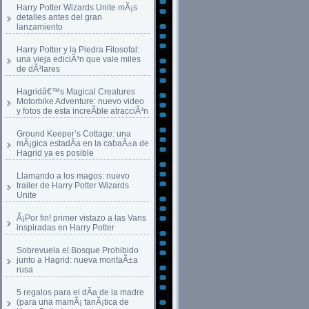
Harry Potter Wizards Unite mÃ¡s
detalles antes del gran
lanzamiento
Harry Potter y la Piedra Filosofal:
una vieja ediciÃ³n que vale miles
de dÃ³lares
Hagridâ€™s Magical Creatures
Motorbike Adventure: nuevo video
y fotos de esta increÃ­ble atracciÃ³n
Ground Keeper’s Cottage: una
mÃ¡gica estadÃ­a en la cabaÃ±a de
Hagrid ya es posible
Llamando a los magos: nuevo
trailer de Harry Potter Wizards
Unite
Â¡Por fin! primer vistazo a las Vans
inspiradas en Harry Potter
Sobrevuela el Bosque Prohibido
junto a Hagrid: nueva montaÃ±a
rusa
5 regalos para el dÃ­a de la madre
(para una mamÃ¡ fanÃ¡tica de