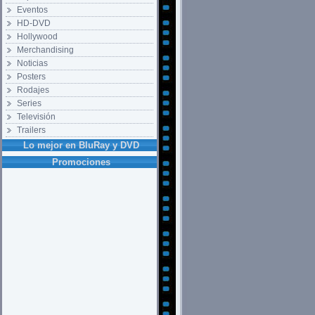
Eventos
HD-DVD
Hollywood
Merchandising
Noticias
Posters
Rodajes
Series
Televisión
Trailers
Lo mejor en BluRay y DVD
Promociones