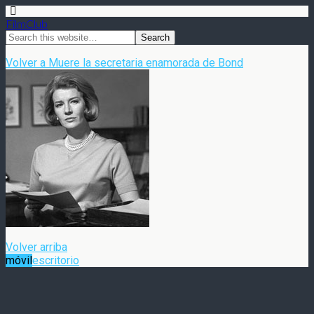
FilmClub
Volver a Muere la secretaria enamorada de Bond
Volver arriba
móvil
escritorio