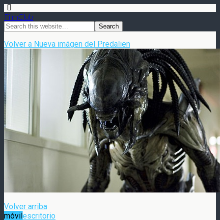
FilmClub
Volver a Nueva imágen del Predalien
Volver arriba
móvil
escritorio