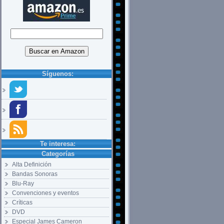
Síguenos:
Te interesa:
Categorías
Alta Definición
Bandas Sonoras
Blu-Ray
Convenciones y eventos
Críticas
DVD
Especial James Cameron