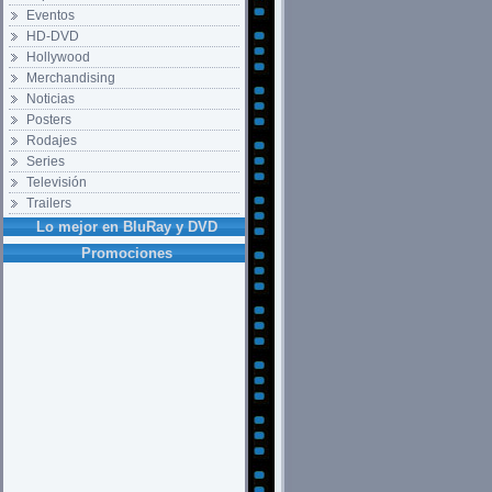
Eventos
HD-DVD
Hollywood
Merchandising
Noticias
Posters
Rodajes
Series
Televisión
Trailers
Lo mejor en BluRay y DVD
Promociones