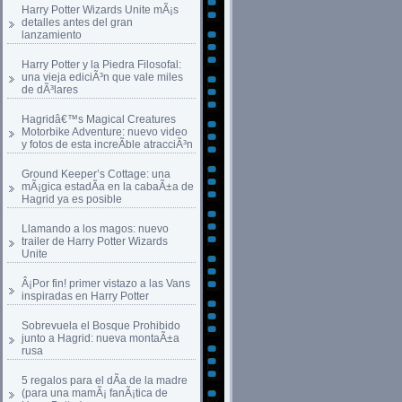
Harry Potter Wizards Unite mÃ¡s
detalles antes del gran
lanzamiento
Harry Potter y la Piedra Filosofal:
una vieja ediciÃ³n que vale miles
de dÃ³lares
Hagridâ€™s Magical Creatures
Motorbike Adventure: nuevo video
y fotos de esta increÃ­ble atracciÃ³n
Ground Keeper’s Cottage: una
mÃ¡gica estadÃ­a en la cabaÃ±a de
Hagrid ya es posible
Llamando a los magos: nuevo
trailer de Harry Potter Wizards
Unite
Â¡Por fin! primer vistazo a las Vans
inspiradas en Harry Potter
Sobrevuela el Bosque Prohibido
junto a Hagrid: nueva montaÃ±a
rusa
5 regalos para el dÃ­a de la madre
(para una mamÃ¡ fanÃ¡tica de