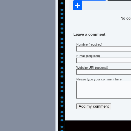
Compartir
No co
Leave a comment
Nombre
(required)
E-mail
(required)
Website URI (optional)
Please type your comment here