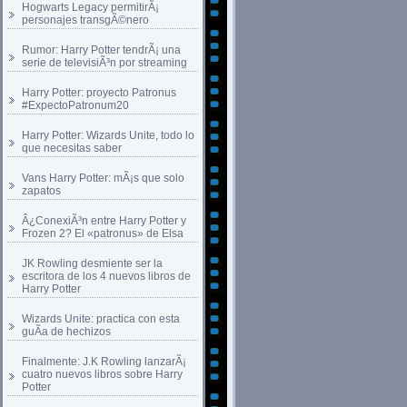
Hogwarts Legacy permitirÃ¡
personajes transgÃ©nero
Rumor: Harry Potter tendrÃ¡ una
serie de televisiÃ³n por streaming
Harry Potter: proyecto Patronus
#ExpectoPatronum20
Harry Potter: Wizards Unite, todo lo
que necesitas saber
Vans Harry Potter: mÃ¡s que solo
zapatos
Â¿ConexiÃ³n entre Harry Potter y
Frozen 2? El «patronus» de Elsa
JK Rowling desmiente ser la
escritora de los 4 nuevos libros de
Harry Potter
Wizards Unite: practica con esta
guÃ­a de hechizos
Finalmente: J.K Rowling lanzarÃ¡
cuatro nuevos libros sobre Harry
Potter