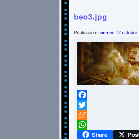
beo3.jpg
Publicado el
viernes 12 octubre
Facebook
Twitter
Meneame
Share
Pos
WhatsApp