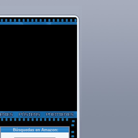
Búsquedas en Amazon: