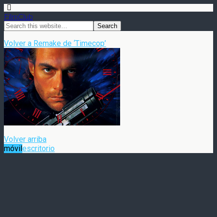
FilmClub
Volver a Remake de ‘Timecop’
Volver arriba
móvil
escritorio